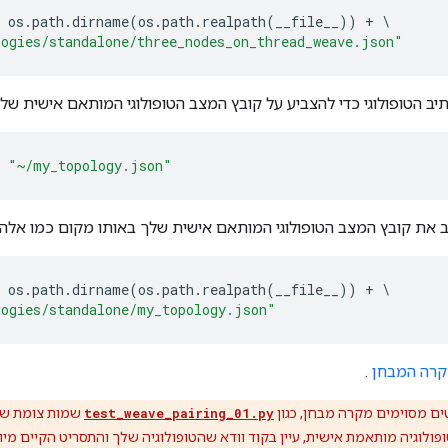
 os
.
path
.
dirname
(
os
.
path
.
realpath
(
__file__
))
+
\
logies/standalone/three_nodes_on_thread_weave.json"
יב הטופולוגי כדי להצביע על קובץ המצב הטופולוגי המותאם אישית שלך
"~/my_topology.json"
 את קובץ המצב הטופולוגי המותאם אישית שלך באותו מקום כמו אלה הכלולים ב
 os
.
path
.
dirname
(
os
.
path
.
realpath
(
__file__
))
+
\
logies/standalone/my_topology.json"
קרה המבחן
.
ם מסוימים מקרה מבחן, כגון
test_weave_pairing_01.py
שמות צומת שמח
ולוגיה מותאמת אישית, עיין בקוד וודא שהטופולוגיה שלך והתסריט הקיים מיו