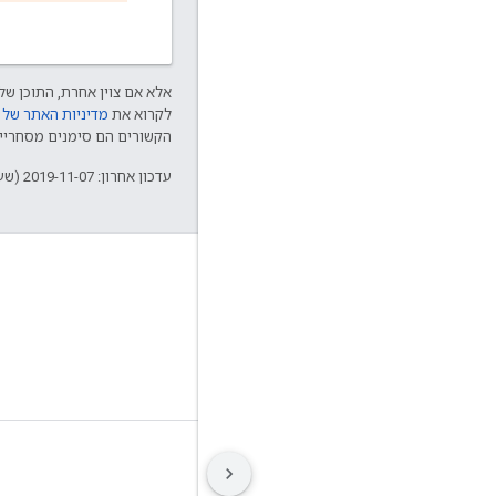
אלא אם צוין אחרת, התוכן של 
לקרוא את
מדיניות האתר של Google Developers‏
הקשורים הם סימנים מסחריים של Thread Group והשימוש בהם נע
עדכון אחרון: 2019-11-07 (שעון UTC).
GitHub
OpenWeave
Happy
OpenThread
תנאים
פרטיות
Manage cookies