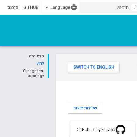
/
GITHUB
היכנס
בדף הזה
לָרוּץ
Change test
topology
שליחת משוב
צפה במקור ב- GitHub