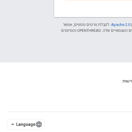
ן
Apache 2.0‏
. לקבלת פרטים נוספים, אפשר
.‏ Java הוא סימן מסחרי רשום של חברת Oracle ו/או של השותפים העצמאיים שלה. ‫OPENTHREAD והסימנים
דשות