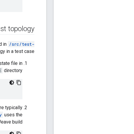
st topology
d in
/src/test-
y in a test case:
ate file in
E
directory:
re typically
y
uses the
eave build: