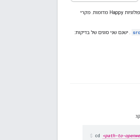
OpenWeave כולל מספר סקריפטים של Python לבדיקת פונקציונליות Weave על פני טופולוגיות Happy מדומות. מקרי
. ישנם שני סוגים של בדיקות:
ו:
cd 
<path-to-openwe