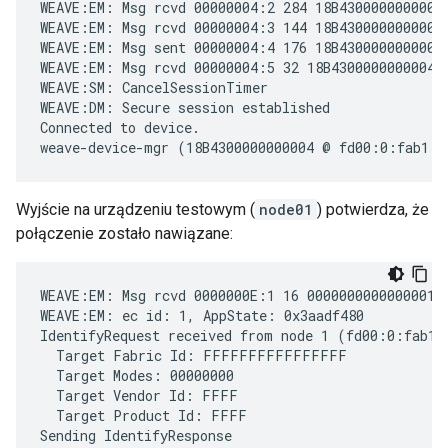
WEAVE:EM: Msg rcvd 00000004:2 284 18B4300000000004 
WEAVE:EM: Msg rcvd 00000004:3 144 18B4300000000004 
WEAVE:EM: Msg sent 00000004:4 176 18B4300000000004 
WEAVE:EM: Msg rcvd 00000004:5 32 18B4300000000004 A
WEAVE:SM: CancelSessionTimer

WEAVE:DM: Secure session established

Connected to device.

Wyjście na urządzeniu testowym (
node01
) potwierdza, że
połączenie zostało nawiązane:
WEAVE:EM: Msg rcvd 0000000E:1 16 0000000000000001 0
WEAVE:EM: ec id: 1, AppState: 0x3aadf480

IdentifyRequest received from node 1 (fd00:0:fab1:
  Target Fabric Id: FFFFFFFFFFFFFFFF

  Target Modes: 00000000

  Target Vendor Id: FFFF

  Target Product Id: FFFF

Sending IdentifyResponse
