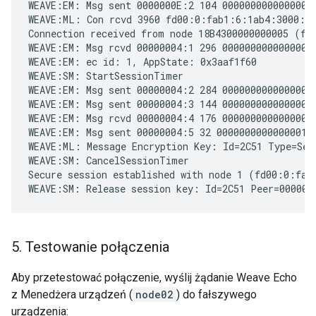
WEAVE:EM: Msg sent 0000000E:2 104 0000000000000001 
WEAVE:ML: Con rcvd 3960 fd00:0:fab1:6:1ab4:3000:0:
Connection received from node 18B4300000000005 (fd
WEAVE:EM: Msg rcvd 00000004:1 296 0000000000000001 
WEAVE:EM: ec id: 1, AppState: 0x3aaf1f60

WEAVE:SM: StartSessionTimer

WEAVE:EM: Msg sent 00000004:2 284 0000000000000001 
WEAVE:EM: Msg sent 00000004:3 144 0000000000000001 
WEAVE:EM: Msg rcvd 00000004:4 176 0000000000000001 
WEAVE:EM: Msg sent 00000004:5 32 0000000000000001 3
WEAVE:ML: Message Encryption Key: Id=2C51 Type=Ses
WEAVE:SM: CancelSessionTimer

Secure session established with node 1 (fd00:0:fab
5
.
Testowanie połączenia
Aby przetestować połączenie, wyślij żądanie Weave Echo
z Menedżera urządzeń (
node02
) do fałszywego
urządzenia: