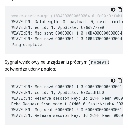
WEAVE:DM: DataLength: 0, payload: 0, next: (nil)

WEAVE:EM: ec id: 1, AppState: 0x8d3777e0

WEAVE:EM: Msg sent 00000001:1 0 18B4300000000004 AF
WEAVE:EM: Msg rcvd 00000001:2 0 18B4300000000004 AF
Sygnał wyjściowy na urządzeniu próbnym (
node01
)
potwierdza udany pogłos:
WEAVE:EM: Msg rcvd 00000001:1 0 0000000000000001 39
WEAVE:EM: ec id: 1, AppState: 0x3aadfbb0

WEAVE:SM: Reserve session key: Id=2CFF Peer=0000000
Echo Request from node 1 (fd00:0:fab1:6:1ab4:3000:
WEAVE:EM: Msg sent 00000001:2 0 0000000000000001 39