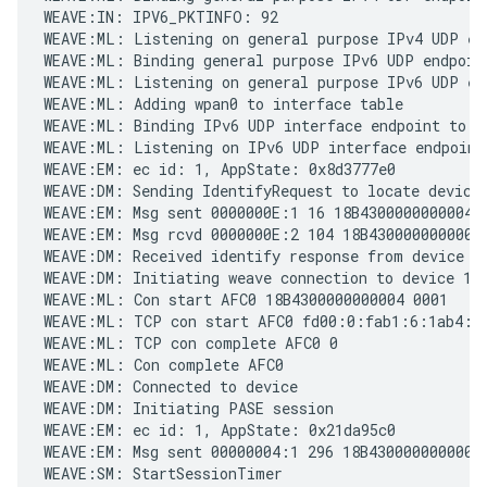
WEAVE:IN: IPV6_PKTINFO: 92

WEAVE:ML: Listening on general purpose IPv4 UDP end
WEAVE:ML: Binding general purpose IPv6 UDP endpoin
WEAVE:ML: Listening on general purpose IPv6 UDP end
WEAVE:ML: Adding wpan0 to interface table

WEAVE:ML: Binding IPv6 UDP interface endpoint to [
WEAVE:ML: Listening on IPv6 UDP interface endpoint

WEAVE:EM: ec id: 1, AppState: 0x8d3777e0

WEAVE:DM: Sending IdentifyRequest to locate device

WEAVE:EM: Msg sent 0000000E:1 16 18B4300000000004 0
WEAVE:EM: Msg rcvd 0000000E:2 104 18B4300000000004 
WEAVE:DM: Received identify response from device 1
WEAVE:DM: Initiating weave connection to device 18
WEAVE:ML: Con start AFC0 18B4300000000004 0001

WEAVE:ML: TCP con start AFC0 fd00:0:fab1:6:1ab4:30
WEAVE:ML: TCP con complete AFC0 0

WEAVE:ML: Con complete AFC0

WEAVE:DM: Connected to device

WEAVE:DM: Initiating PASE session

WEAVE:EM: ec id: 1, AppState: 0x21da95c0

WEAVE:EM: Msg sent 00000004:1 296 18B4300000000004 
WEAVE:SM: StartSessionTimer
