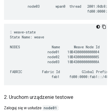
         node03        wpan0  thread   2001:0db8:00
weave-state
State Name: weave

NODES                Name       Weave Node Id    Pa
                   node01    18B4300000000004      
                   node02    18B4300000000005      
                   node03    18B430000000000A      
FABRIC          Fabric Id           Global Prefix

2
.
Uruchom urządzenie testowe
Zaloguj się w usłudze
node01
: