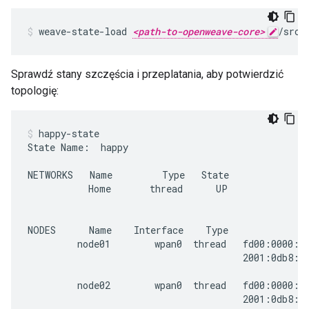
weave-state-load 
<path-to-openweave-core>
/src/
Sprawdź stany szczęścia i przeplatania, aby potwierdzić
topologię:
happy-state
State Name:  happy

NETWORKS   Name         Type   State               
           Home       thread      UP               
NODES      Name    Interface    Type               
         node01        wpan0  thread   fd00:0000:fa
                                       2001:0db8:00
         node02        wpan0  thread   fd00:0000:fa
                                       2001:0db8:00