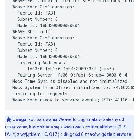
WEAVE:EM: Cannot listen for BLE connections, null B
Weave Node Configuration:

  Fabric Id: FAB1

  Subnet Number: 6

  Node Id: 18B4300000000004

WEAVE:SD: init()

Weave Node Configuration:

  Fabric Id: FAB1

  Subnet Number: 6

  Node Id: 18B4300000000004

  Listening Addresses:

      fd00:0:fab1:6:1ab4:3000:0:4 (ipv6)

  Pairing Server: fd00:0:fab1:6:1ab4:3000:0:4

Mock Time Sync is disabled and not initialized

Mock System Time Offset initialized to: -4.802583 s
Listening for requests...

Uwaga:
kod parowania Weave to ciąg znaków zależny od
urządzenia, który składa się z wielu wielkich liter alfabetu (0–9
i A–Y, z wyjątkiem I, O, Q i Z) o długości 6 znaków, gdzie pierwsze