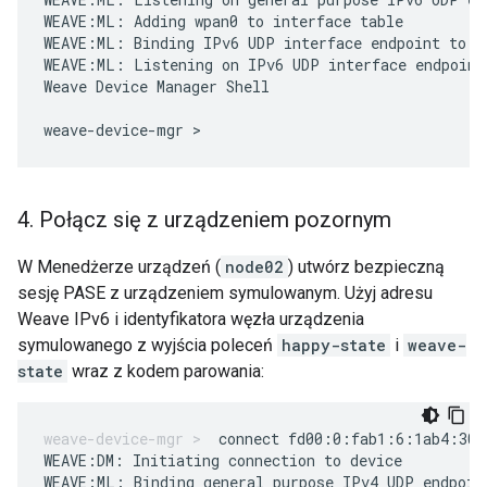
WEAVE:ML: Adding wpan0 to interface table

WEAVE:ML: Binding IPv6 UDP interface endpoint to [
WEAVE:ML: Listening on IPv6 UDP interface endpoint

Weave Device Manager Shell

4
.
Połącz się z urządzeniem pozornym
W Menedżerze urządzeń (
node02
) utwórz bezpieczną
sesję PASE z urządzeniem symulowanym. Użyj adresu
Weave IPv6 i identyfikatora węzła urządzenia
symulowanego z wyjścia poleceń
happy-state
i
weave-
state
wraz z kodem parowania:
connect fd00:0:fab1:6:1ab4:300
WEAVE:DM: Initiating connection to device

WEAVE:ML: Binding general purpose IPv4 UDP endpoint