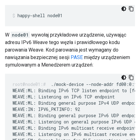
happy-shell node01
W
node01
wywołaj przykładowe urządzenie, używając
adresu IPv6 Weave tego węzła i prawidłowego kodu
parowania Weave. Kod parowania jest wymagany do
nawiązania bezpiecznej sesji
PASE
między urządzeniem
symulowanym a Menedżerem urządzeń:
./mock-device --node-addr fd00:0:fa
WEAVE:ML: Binding IPv6 TCP listen endpoint to [fd0
WEAVE:ML: Listening on IPv6 TCP endpoint

WEAVE:ML: Binding general purpose IPv4 UDP endpoint
WEAVE:IN: IPV6_PKTINFO: 92

WEAVE:ML: Binding general purpose IPv6 UDP endpoin
WEAVE:ML: Listening on general purpose IPv6 UDP end
WEAVE:ML: Binding IPv6 multicast receive endpoint 
WEAVE:ML: Listening on IPv6 multicast receive endpo