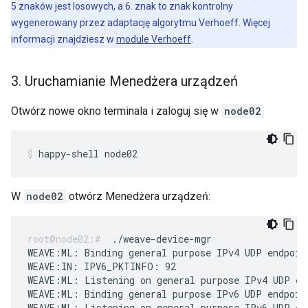
5 znaków jest losowych, a 6. znak to znak kontrolny
wygenerowany przez adaptację algorytmu Verhoeff. Więcej
informacji znajdziesz w
module Verhoeff
.
3
.
Uruchamianie Menedżera urządzeń
Otwórz nowe okno terminala i zaloguj się w
node02
happy-shell node02
W
node02
otwórz Menedżera urządzeń:
./weave-device-mgr
WEAVE:ML: Binding general purpose IPv4 UDP endpoint
WEAVE:IN: IPV6_PKTINFO: 92

WEAVE:ML: Listening on general purpose IPv4 UDP end
WEAVE:ML: Binding general purpose IPv6 UDP endpoin
WEAVE:ML: Listening on general purpose IPv6 UDP end