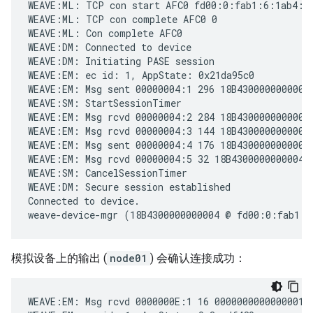
WEAVE:ML: TCP con start AFC0 fd00:0:fab1:6:1ab4:30
WEAVE:ML: TCP con complete AFC0 0

WEAVE:ML: Con complete AFC0

WEAVE:DM: Connected to device

WEAVE:DM: Initiating PASE session

WEAVE:EM: ec id: 1, AppState: 0x21da95c0

WEAVE:EM: Msg sent 00000004:1 296 18B4300000000004 
WEAVE:SM: StartSessionTimer

WEAVE:EM: Msg rcvd 00000004:2 284 18B4300000000004 
WEAVE:EM: Msg rcvd 00000004:3 144 18B4300000000004 
WEAVE:EM: Msg sent 00000004:4 176 18B4300000000004 
WEAVE:EM: Msg rcvd 00000004:5 32 18B4300000000004 A
WEAVE:SM: CancelSessionTimer

WEAVE:DM: Secure session established

Connected to device.

模拟设备上的输出 (
node01
) 会确认连接成功：
WEAVE:EM: Msg rcvd 0000000E:1 16 0000000000000001 0