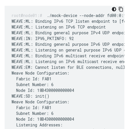
./mock-device --node-addr fd00:0:fa
WEAVE:ML: Binding IPv6 TCP listen endpoint to [fd0
WEAVE:ML: Listening on IPv6 TCP endpoint

WEAVE:ML: Binding general purpose IPv4 UDP endpoint
WEAVE:IN: IPV6_PKTINFO: 92

WEAVE:ML: Binding general purpose IPv6 UDP endpoin
WEAVE:ML: Listening on general purpose IPv6 UDP end
WEAVE:ML: Binding IPv6 multicast receive endpoint 
WEAVE:ML: Listening on IPv6 multicast receive endpo
WEAVE:EM: Cannot listen for BLE connections, null B
Weave Node Configuration:

  Fabric Id: FAB1

  Subnet Number: 6

  Node Id: 18B4300000000004

WEAVE:SD: init()

Weave Node Configuration:

  Fabric Id: FAB1

  Subnet Number: 6

  Node Id: 18B4300000000004

  Listening Addresses:
