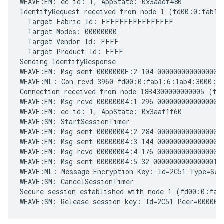
WEAVE:EM: ec id: 1, AppState: 0x3aadf480

IdentifyRequest received from node 1 (fd00:0:fab1:
  Target Fabric Id: FFFFFFFFFFFFFFFF

  Target Modes: 00000000

  Target Vendor Id: FFFF

  Target Product Id: FFFF

Sending IdentifyResponse

WEAVE:EM: Msg sent 0000000E:2 104 0000000000000001 
WEAVE:ML: Con rcvd 3960 fd00:0:fab1:6:1ab4:3000:0:
Connection received from node 18B4300000000005 (fd
WEAVE:EM: Msg rcvd 00000004:1 296 0000000000000001 
WEAVE:EM: ec id: 1, AppState: 0x3aaf1f60

WEAVE:SM: StartSessionTimer

WEAVE:EM: Msg sent 00000004:2 284 0000000000000001 
WEAVE:EM: Msg sent 00000004:3 144 0000000000000001 
WEAVE:EM: Msg rcvd 00000004:4 176 0000000000000001 
WEAVE:EM: Msg sent 00000004:5 32 0000000000000001 3
WEAVE:ML: Message Encryption Key: Id=2C51 Type=Ses
WEAVE:SM: CancelSessionTimer

Secure session established with node 1 (fd00:0:fab