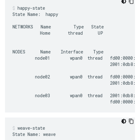
happy-state
State Name:  happy

NETWORKS   Name         Type   State               
           Home       thread      UP               
NODES      Name    Interface    Type               
         node01        wpan0  thread   fd00:0000:fa
                                       2001:0db8:00
         node02        wpan0  thread   fd00:0000:fa
                                       2001:0db8:00
         node03        wpan0  thread   2001:0db8:00
weave-state
State Name: weave
