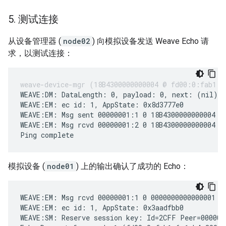
5
.
测试连接
从设备管理器 (
node02
) 向模拟设备发送 Weave Echo 请
求，以测试连接：
WEAVE:DM: DataLength: 0, payload: 0, next: (nil)

WEAVE:EM: ec id: 1, AppState: 0x8d3777e0

WEAVE:EM: Msg sent 00000001:1 0 18B4300000000004 AF
WEAVE:EM: Msg rcvd 00000001:2 0 18B4300000000004 AF
模拟设备 (
node01
) 上的输出确认了成功的 Echo：
WEAVE:EM: Msg rcvd 00000001:1 0 0000000000000001 39
WEAVE:EM: ec id: 1, AppState: 0x3aadfbb0

WEAVE:SM: Reserve session key: Id=2CFF Peer=0000000