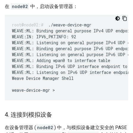
在
node02
中，启动设备管理器：
./weave-device-mgr
WEAVE:ML: Binding general purpose IPv4 UDP endpoint
WEAVE:IN: IPV6_PKTINFO: 92

WEAVE:ML: Listening on general purpose IPv4 UDP end
WEAVE:ML: Binding general purpose IPv6 UDP endpoin
WEAVE:ML: Listening on general purpose IPv6 UDP end
WEAVE:ML: Adding wpan0 to interface table

WEAVE:ML: Binding IPv6 UDP interface endpoint to [
WEAVE:ML: Listening on IPv6 UDP interface endpoint

Weave Device Manager Shell

4
.
连接到模拟设备
在设备管理器 (
node02
) 中，与模拟设备建立安全的 PASE