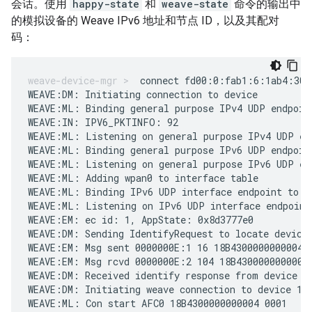
会话。使用
happy-state
和
weave-state
命令的输出中
的模拟设备的 Weave IPv6 地址和节点 ID，以及其配对
码：
connect fd00:0:fab1:6:1ab4:300
WEAVE:DM: Initiating connection to device

WEAVE:ML: Binding general purpose IPv4 UDP endpoint
WEAVE:IN: IPV6_PKTINFO: 92

WEAVE:ML: Listening on general purpose IPv4 UDP end
WEAVE:ML: Binding general purpose IPv6 UDP endpoin
WEAVE:ML: Listening on general purpose IPv6 UDP end
WEAVE:ML: Adding wpan0 to interface table

WEAVE:ML: Binding IPv6 UDP interface endpoint to [
WEAVE:ML: Listening on IPv6 UDP interface endpoint

WEAVE:EM: ec id: 1, AppState: 0x8d3777e0

WEAVE:DM: Sending IdentifyRequest to locate device

WEAVE:EM: Msg sent 0000000E:1 16 18B4300000000004 0
WEAVE:EM: Msg rcvd 0000000E:2 104 18B4300000000004 
WEAVE:DM: Received identify response from device 1
WEAVE:DM: Initiating weave connection to device 18
WEAVE:ML: Con start AFC0 18B4300000000004 0001
