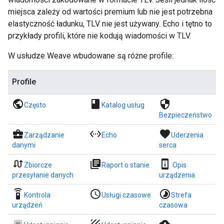
miejsca zależy od wartości premium lub nie jest potrzebna
elastyczność ładunku, TLV nie jest używany. Echo i tętno to
przykłady profili, które nie kodują wiadomości w TLV.
W usłudze Weave wbudowane są różne profile:
Profile
public
book
security
Często
Katalog usług
Bezpieczeństwo
business_center
settings_ethernet
favorite
Zarządzanie
Echo
Uderzenia
danymi
serca
swap_calls
library_books
perm_device_information
Zbiorcze
Raport o stanie
Opis
przesyłanie danych
urządzenia
settings_remote
access_time
timelapse
Kontrola
Usługi czasowe
Strefa
urządzeń
czasowa