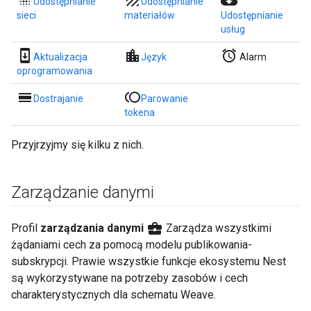
blur_on
texture
cloud_download
Udostępnianie
Udostępnianie
sieci
materiałów
Udostępnianie
usług
system_update
location_city
alarm
Aktualizacja
Język
Alarm
oprogramowania
calendar_view_day
toll
Dostrajanie
Parowanie
tokena
Przyjrzyjmy się kilku z nich.
Zarządzanie danymi
business_center
Profil
zarządzania danymi
Zarządza wszystkimi
żądaniami cech za pomocą modelu publikowania-
subskrypcji. Prawie wszystkie funkcje ekosystemu Nest
są wykorzystywane na potrzeby zasobów i cech
charakterystycznych dla schematu Weave.