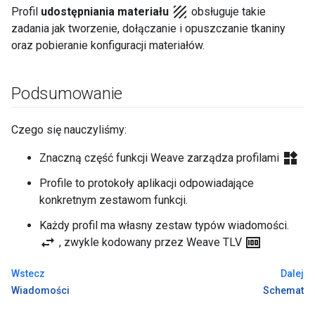
texture
Profil
udostępniania materiału
obsługuje takie
zadania jak tworzenie, dołączanie i opuszczanie tkaniny
oraz pobieranie konfiguracji materiałów.
Podsumowanie
Czego się nauczyliśmy:
widgets
Znaczną część funkcji Weave zarządza profilami
Profile to protokoły aplikacji odpowiadające
konkretnym zestawom funkcji.
Każdy profil ma własny zestaw typów wiadomości.
swap_horiz
money
, zwykle kodowany przez Weave TLV
Wstecz
Dalej
Wiadomości
Schemat