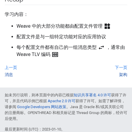
学习内容：
widgets
Weave 中的大部分功能都由配置文件管理
配置文件是与一组特定功能对应的应用协议
swap_horiz
每个配置文件都有自己的一组消息类型
，通常由
money
Weave TLV 编码
上一页
下一页
消息
架构
如未另行说明，则本页面中的内容已根据
知识共享署名 4.0 许可
获得了许
可，并且代码示例已根据
Apache 2.0 许可
获得了许可。如需了解详情，
请参阅
Google Developers 网站政策
。Java 是 Oracle 和/或其关联公司
的注册商标。OPENTHREAD 和相关标记是 Thread Group 的商标，经许可
后使用。
最后更新时间 (UTC)：2023-01-10。