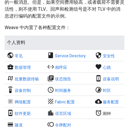
的一般消息。但是，如果空间费用较高，或者载荷不需要灵
活性，则不使用 TLV。回声和检测信号是不对 TLV 中的消
息进行编码的配置文件的示例。
Weave 中内置了各种配置文件：
个人资料
public
book
security
常见
Service Directory
安全性
business_center
settings_ethernet
favorite
数据管理
相呼应
心跳
swap_calls
library_books
perm_device_information
批量数据传输
状态报告
设备说明
settings_remote
access_time
timelapse
设备控制
时间服务
时区
blur_on
texture
cloud_download
网络配置
Fabric 配置
服务配置
system_update
location_city
alarm
软件更新
语言区域
闹钟
calendar_view_day
toll
隧道
令牌配对