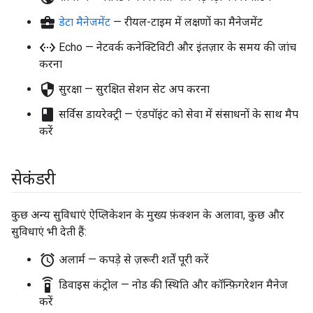
business_center
डेटा मैनेजमेंट
— रीयल-टाइम में लक्षणों का मैनेजमेंट
settings_ethernet
Echo — नेटवर्क कनेक्टिविटी और इंतज़ार के समय की जांच
करना
security
सुरक्षा — सुरक्षित सेशन सेट अप करना
book
सर्विस डायरेक्ट्री — एंडपॉइंट को सेवा में संसाधनों के साथ मैप
करें
सेकंडरी
कुछ अन्य सुविधाएं ऐप्लिकेशन के मुख्य फ़ंक्शन के अलावा, कुछ और
सुविधाएं भी देती हैं:
alarm
अलार्म — कपड़े से ज़रूरी शर्तें पूरी करें
settings_remote
डिवाइस कंट्रोल — नोड की स्थिति और कॉन्फ़िगरेशन मैनेज
करें