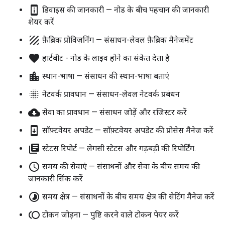
perm_device_information
डिवाइस की जानकारी — नोड के बीच पहचान की जानकारी
शेयर करें
texture
फ़ैब्रिक प्रोविज़निंग — संसाधन-लेवल फ़ैब्रिक मैनेजमेंट
favorite
हार्टबीट - नोड के लाइव होने का संकेत देता है
location_city
स्थान-भाषा — संसाधन की स्थान-भाषा बताएं
blur_on
नेटवर्क प्रावधान — संसाधन-लेवल नेटवर्क प्रबंधन
cloud_download
सेवा का प्रावधान — संसाधन जोड़ें और रजिस्टर करें
system_update
सॉफ़्टवेयर अपडेट — सॉफ़्टवेयर अपडेट की प्रोसेस मैनेज करें
library_books
स्टेटस रिपोर्ट — लेगसी स्टेटस और गड़बड़ी की रिपोर्टिंग.
access_time
समय की सेवाएं — संसाधनों और सेवा के बीच समय की
जानकारी सिंक करें
timelapse
समय क्षेत्र — संसाधनों के बीच समय क्षेत्र की सेटिंग मैनेज करें
toll
टोकन जोड़ना — पुष्टि करने वाले टोकन पेयर करें