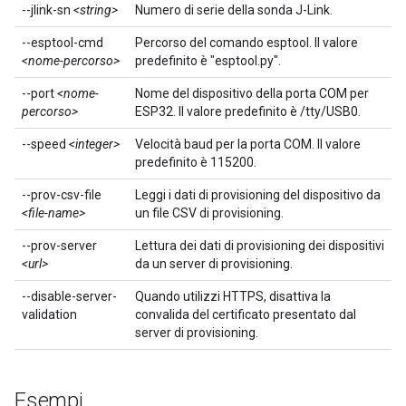
--jlink-sn
<string>
Numero di serie della sonda J-Link.
--esptool-cmd
Percorso del comando esptool. Il valore
<nome-percorso>
predefinito è "esptool.py".
--port
<nome-
Nome del dispositivo della porta COM per
percorso>
ESP32. Il valore predefinito è /tty/USB0.
--speed
<integer>
Velocità baud per la porta COM. Il valore
predefinito è 115200.
--prov-csv-file
Leggi i dati di provisioning del dispositivo da
<file-name>
un file CSV di provisioning.
--prov-server
Lettura dei dati di provisioning dei dispositivi
<url>
da un server di provisioning.
--disable-server-
Quando utilizzi HTTPS, disattiva la
validation
convalida del certificato presentato dal
server di provisioning.
Esempi