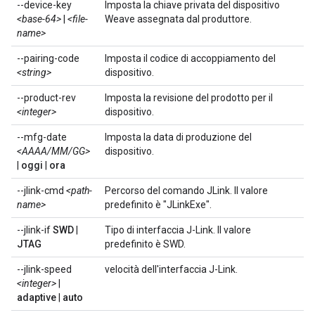
--device-key
Imposta la chiave privata del dispositivo
<base-64>
|
<file-
Weave assegnata dal produttore.
name>
--pairing-code
Imposta il codice di accoppiamento del
<string>
dispositivo.
--product-rev
Imposta la revisione del prodotto per il
<integer>
dispositivo.
--mfg-date
Imposta la data di produzione del
<AAAA/MM/GG>
dispositivo.
|
oggi
|
ora
--jlink-cmd
<path-
Percorso del comando JLink. Il valore
name>
predefinito è "JLinkExe".
--jlink-if
SWD
|
Tipo di interfaccia J-Link. Il valore
JTAG
predefinito è SWD.
--jlink-speed
velocità dell'interfaccia J-Link.
<integer>
|
adaptive
|
auto