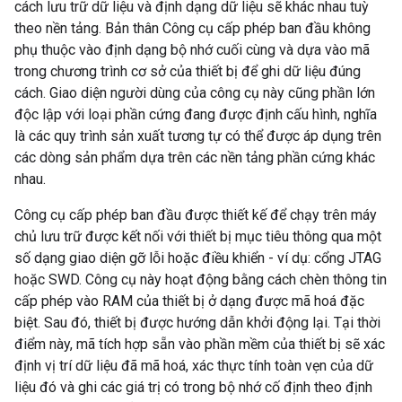
cách lưu trữ dữ liệu và định dạng dữ liệu sẽ khác nhau tuỳ
theo nền tảng. Bản thân Công cụ cấp phép ban đầu không
phụ thuộc vào định dạng bộ nhớ cuối cùng và dựa vào mã
trong chương trình cơ sở của thiết bị để ghi dữ liệu đúng
cách. Giao diện người dùng của công cụ này cũng phần lớn
độc lập với loại phần cứng đang được định cấu hình, nghĩa
là các quy trình sản xuất tương tự có thể được áp dụng trên
các dòng sản phẩm dựa trên các nền tảng phần cứng khác
nhau.
Công cụ cấp phép ban đầu được thiết kế để chạy trên máy
chủ lưu trữ được kết nối với thiết bị mục tiêu thông qua một
số dạng giao diện gỡ lỗi hoặc điều khiển - ví dụ: cổng JTAG
hoặc SWD. Công cụ này hoạt động bằng cách chèn thông tin
cấp phép vào RAM của thiết bị ở dạng được mã hoá đặc
biệt. Sau đó, thiết bị được hướng dẫn khởi động lại. Tại thời
điểm này, mã tích hợp sẵn vào phần mềm của thiết bị sẽ xác
định vị trí dữ liệu đã mã hoá, xác thực tính toàn vẹn của dữ
liệu đó và ghi các giá trị có trong bộ nhớ cố định theo định