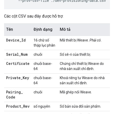
    --prov-csv-file ./dev-provisioning-data.csv
Các cột CSV sau đây được hỗ trợ:
Tên
Định dạng
Mô tả
Device
_
Id
16 chữ số
Mã thiết bị Weave.
Phải có.
thập lục phân
Serial
_
Num
chuỗi
Số sê-ri của thiết bị.
Certificate
chuỗi base-
Chứng chỉ thiết bị Weave do
64
nhà sản xuất chỉ định.
Private
_
Key
chuỗi base-
Khoá riêng tư Weave do nhà
64
sản xuất chỉ định.
Pairing
_
chuỗi
Mã ghép nối Weave.
Code
Product
_
Rev
số nguyên
Số bản sửa đổi sản phẩm.