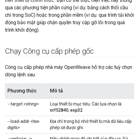
trên thiết bị chính thức.
Bạn có thể thực hiện việc này thông
qua các phương tiện phần cứng (ví dụ: bằng cách thổi cầu
chì trong SoC) hoặc trong phần mềm (ví dụ: qua trình tải khởi
động bảo mật giúp chặn quyền truy cập gỡ lỗi trong quá
trình khởi động).
Chạy Công cụ cấp phép gốc
Công cụ cấp phép nhà máy OpenWeave hỗ trợ các tuỳ chọn
dòng lệnh sau:
Phương thức
Mô tả
--target
<string>
Loại thiết bị mục tiêu. Các lựa chọn là:
nrf52840
,
esp32
--load-addr
<hex-
Địa chỉ trong bộ nhớ thiết bị mà dữ liệu cấp
digits>
phép sẽ được ghi.
--verbose, -v
Điều chỉnh mức độ chi tiết của đầu ra. Sử