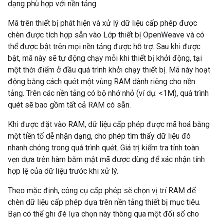
dạng phù hợp với nền tảng.
Mã trên thiết bị phát hiện và xử lý dữ liệu cấp phép được
chèn được tích hợp sẵn vào Lớp thiết bị OpenWeave và có
thể được bật trên mọi nền tảng được hỗ trợ. Sau khi được
bật, mã này sẽ tự động chạy mỗi khi thiết bị khởi động, tại
một thời điểm ở đầu quá trình khởi chạy thiết bị. Mã này hoạt
động bằng cách quét một vùng RAM dành riêng cho nền
tảng. Trên các nền tảng có bộ nhớ nhỏ (ví dụ: <1M), quá trình
quét sẽ bao gồm tất cả RAM có sẵn.
Khi được đặt vào RAM, dữ liệu cấp phép được mã hoá bằng
một tiền tố dễ nhận dạng, cho phép tìm thấy dữ liệu đó
nhanh chóng trong quá trình quét. Giá trị kiểm tra tính toàn
vẹn dựa trên hàm băm mật mã được dùng để xác nhận tính
hợp lệ của dữ liệu trước khi xử lý.
Theo mặc định, công cụ cấp phép sẽ chọn vị trí RAM để
chèn dữ liệu cấp phép dựa trên nền tảng thiết bị mục tiêu.
Bạn có thể ghi đè lựa chọn này thông qua một đối số cho