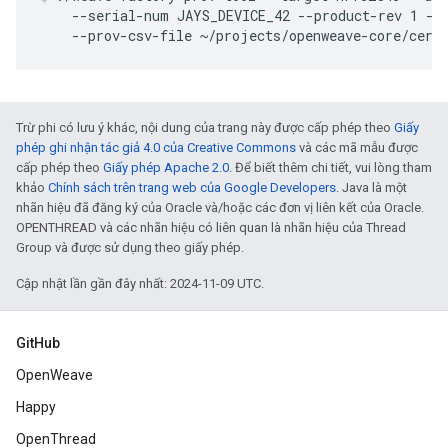
    --serial-num JAYS_DEVICE_42 --product-rev 1 --p
    --prov-csv-file ~/projects/openweave-core/cert
Trừ phi có lưu ý khác, nội dung của trang này được cấp phép theo
Giấy
phép ghi nhận tác giả 4.0 của Creative Commons
và các mã mẫu được
cấp phép theo
Giấy phép Apache 2.0
. Để biết thêm chi tiết, vui lòng tham
khảo
Chính sách trên trang web của Google Developers
. Java là một
nhãn hiệu đã đăng ký của Oracle và/hoặc các đơn vị liên kết của Oracle.
OPENTHREAD và các nhãn hiệu có liên quan là nhãn hiệu của Thread
Group và được sử dụng theo giấy phép.
Cập nhật lần gần đây nhất: 2024-11-09 UTC.
GitHub
OpenWeave
Happy
OpenThread