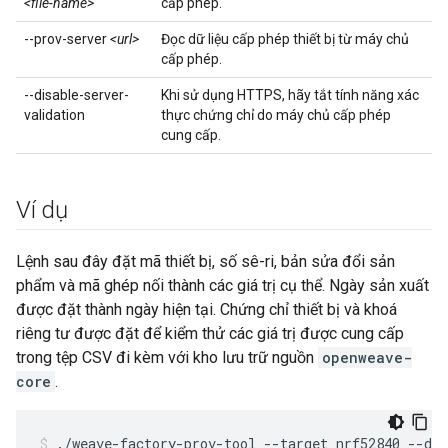
<file-name>
cấp phép.
--prov-server
<url>
Đọc dữ liệu cấp phép thiết bị từ máy chủ
cấp phép.
--disable-server-
Khi sử dụng HTTPS, hãy tắt tính năng xác
validation
thực chứng chỉ do máy chủ cấp phép
cung cấp.
Ví dụ
Lệnh sau đây đặt mã thiết bị, số sê-ri, bản sửa đổi sản
phẩm và mã ghép nối thành các giá trị cụ thể. Ngày sản xuất
được đặt thành ngày hiện tại. Chứng chỉ thiết bị và khoá
riêng tư được đặt để kiểm thử các giá trị được cung cấp
trong tệp CSV đi kèm với kho lưu trữ nguồn
openweave-
core
.
./weave-factory-prov-tool --target nrf52840 --dev