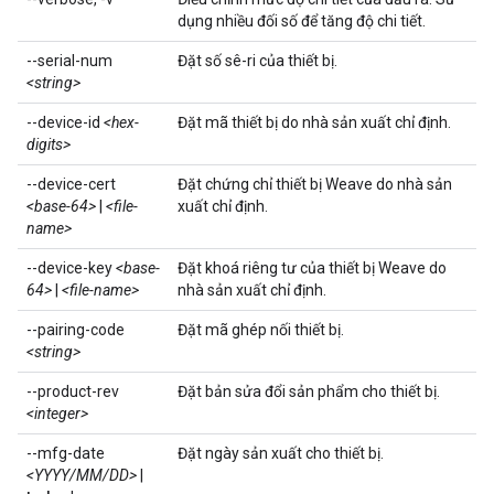
dụng nhiều đối số để tăng độ chi tiết.
--serial-num
Đặt số sê-ri của thiết bị.
<string>
--device-id
<hex-
Đặt mã thiết bị do nhà sản xuất chỉ định.
digits>
--device-cert
Đặt chứng chỉ thiết bị Weave do nhà sản
<base-64>
|
<file-
xuất chỉ định.
name>
--device-key
<base-
Đặt khoá riêng tư của thiết bị Weave do
64>
|
<file-name>
nhà sản xuất chỉ định.
--pairing-code
Đặt mã ghép nối thiết bị.
<string>
--product-rev
Đặt bản sửa đổi sản phẩm cho thiết bị.
<integer>
--mfg-date
Đặt ngày sản xuất cho thiết bị.
<YYYY/MM/DD>
|