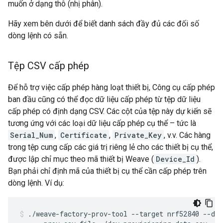
muốn ở dạng thô (nhị phân).
Hãy xem bên dưới để biết danh sách đầy đủ các đối số
dòng lệnh có sẵn.
Tệp CSV cấp phép
Để hỗ trợ việc cấp phép hàng loạt thiết bị, Công cụ cấp phép
ban đầu cũng có thể đọc dữ liệu cấp phép từ tệp dữ liệu
cấp phép có định dạng CSV. Các cột của tệp này dự kiến sẽ
tương ứng với các loại dữ liệu cấp phép cụ thể – tức là
Serial_Num
,
Certificate
,
Private_Key
, v.v. Các hàng
trong tệp cung cấp các giá trị riêng lẻ cho các thiết bị cụ thể,
được lập chỉ mục theo mã thiết bị Weave (
Device_Id
).
Bạn phải chỉ định mã của thiết bị cụ thể cần cấp phép trên
dòng lệnh. Ví dụ:
./weave-factory-prov-tool --target nrf52840 --dev