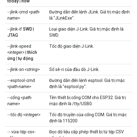
today
|
now
--jlink-cmd
<path-
Đường dẫn đến lệnh JLink. Giá trị mặc định
name>
là "JLinkExe".
--jlink-if
SWD
|
Loại giao diện J-Link. Giá trị mặc định là
JTAG
SWD.
--jlink-speed
Tốc độ giao diện J-Link.
<integer>
|
thích
ứng
|
tự động
--jlink-sn
<string>
Số sê-ri của đầu dò J-Link.
--esptool-cmd
Đường dẫn đến lệnh esptool. Giá trị mặc
<path-name>
định là "esptool.py".
--cổng
<path-
Tên thiết bị cổng COM cho ESP32. Giá trị
name>
mặc định là /tty/USB0.
--tốc độ
<integer>
Tốc độ truyền của cổng COM. Giá trị mặc
định là 115200.
-- vừa-tệp-csv-
Đọc dữ liệu cấp phép thiết bị từ tệp CSV