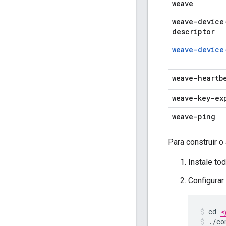
weave
weave-device
descriptor
weave-device
weave-heartb
weave-key-ex
weave-ping
Para construir o 
Instale to
Configura
cd 
<
./co