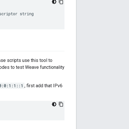
criptor string

e scripts use this tool to
odes to test Weave functionality
0:0:1:1::1
, first add that IPv6