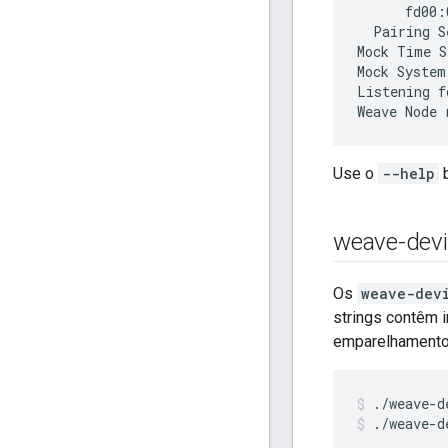
      fd00:
  Pairing S
Mock Time S
Mock System
Listening f
Use o
--help
b
weave-devi
Os
weave-dev
strings contêm 
emparelhamento
./weave-d
./weave-d