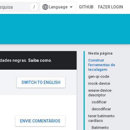
/
GITHUB
FAZER LOGIN
Nesta página
idades negras.
Saiba como
.
Construir
ferramentas de
tecelagem
gen-qr-code
mock-device
weave-device-
descriptor
codificar
decodificar
tecer batimento
cardíaco
ENVIE COMENTÁRIOS
Batimento