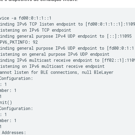
vice -a fd00:0:1:1::1
inding IPv6 TCP listen endpoint to [fd00:0:1:1::1]:1109
istening on IPv6 TCP endpoint

inding general purpose IPv4 UDP endpoint to [::]:11095

PV6_PKTINFO: 92

inding general purpose IPv6 UDP endpoint to [fd00:0:1:1
istening on general purpose IPv6 UDP endpoint

inding IPv6 multicast receive endpoint to [ff02::1]:1109
istening on IPv6 multicast receive endpoint

annot listen for BLE connections, null BleLayer

Configuration:

: 1

mber: 1



nit()

Configuration:

: 1

mber: 1



 Addresses:
