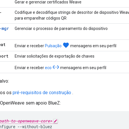
Gerar e gerenciar certificados Weave
-
Codifique e decodifique strings de descritor de dispositivo Wea
para emparelhar códigos QR
-mgr
Gerenciar o processo de pareamento do dispositivo
eat
favorite
Enviar e receber
Pulsação
mensagens em seu perfil
port
Enviar solicitações de exportação de chaves
settings_ethernet
Enviar e receber
eco
mensagens em seu perfil
alvo:
dos os
pré-requisitos de construção
.
r OpenWeave sem apoio BlueZ:
path-to-openweave-core>
nfigure --without-bluez