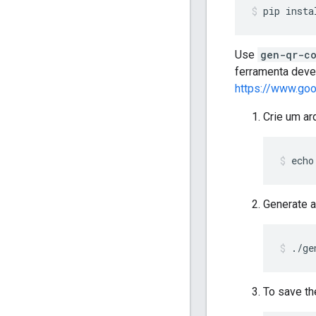
pip insta
Use
gen-qr-c
ferramenta deve 
https://www.go
Crie um ar
echo
Generate a
./ge
To save th