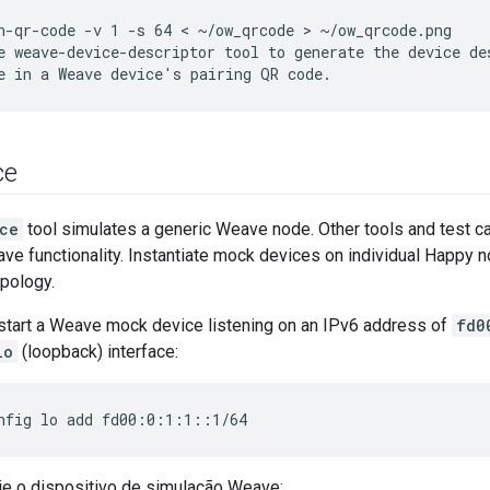
n-qr-code -v 1 -s 64 < ~/ow_qrcode > ~/ow_qrcode.png
e 
weave-device-descriptor
 tool to generate the device des
e in a Weave device's pairing QR code.
ce
ce
tool simulates a generic Weave node. Other tools and test cas
e functionality. Instantiate mock devices on individual Happy n
opology.
 start a Weave mock device listening on an IPv6 address of
fd0
lo
(loopback) interface:
nfig lo add fd00:0:1:1::1/64
cie o dispositivo de simulação Weave: