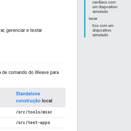
cardíaco com
um dispositivo
simulado
tecer
Eco com um
r, gerenciar e testar
dispositivo
simulado
nha de comando do Weave para
Standalone
construção
local
/
src
/
tools
/
misc
/
src
/
test-apps