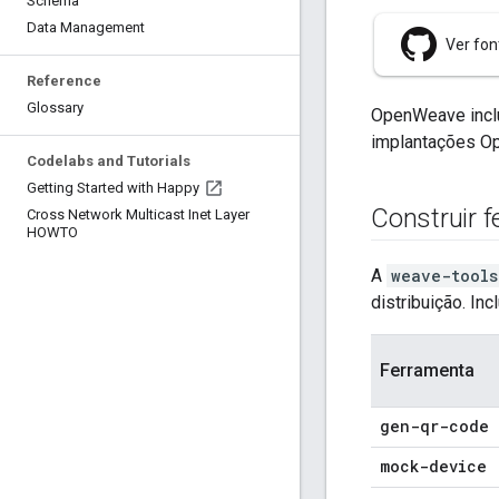
Schema
Data Management
Ver fon
Reference
Glossary
OpenWeave inclui
implantações O
Codelabs and Tutorials
Getting Started with Happy
Construir 
Cross Network Multicast Inet Layer
HOWTO
A
weave-tools
distribuição. In
Ferramenta
gen-qr-code
mock-device