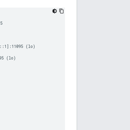
5

::1]:11095 (lo)

5 (lo)
