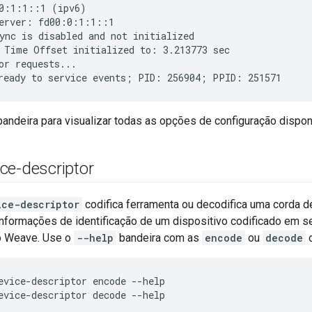
0:1:1::1 (ipv6)

erver: fd00:0:1:1::1

ync is disabled and not initialized

 Time Offset initialized to: 3.213773 sec

or requests...

andeira para visualizar todas as opções de configuração dispon
ce-descriptor
ice-descriptor
codifica ferramenta ou decodifica uma corda de
informações de identificação de um dispositivo codificado em 
 Weave. Use o
--help
bandeira com as
encode
ou
decode
o
evice-descriptor encode --help
evice-descriptor decode --help