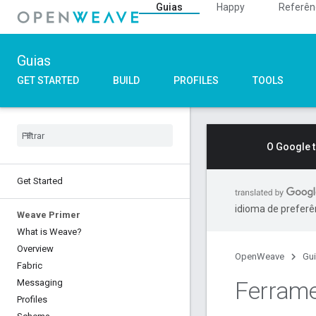
Guias
Happy
Referên
Guias
GET STARTED
BUILD
PROFILES
TOOLS
O Google 
Get Started
idioma de preferê
Weave Primer
What is Weave?
Overview
OpenWeave
Gu
Fabric
Ferram
Messaging
Profiles