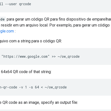
ll --user qrcode
ode
para gerar um código QR para fins dispositivo de emparelha
residir em um arquivo local. Por exemplo, para gerar um código
ogle.com
:
quivo com a string para o código QR:
 "https://www.google.com" >> ~/ow_qrcode
 64x64 QR code of that string:
n-qr-code -v 1 -s 64 < ~/ow_qrcode
e QR code as an image, specify an output file: