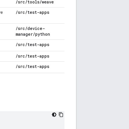
/
src
/
tools
/
weave
/
src
/
test-apps
ve
/
src
/
device-
manager
/
python
/
src
/
test-apps
/
src
/
test-apps
/
src
/
test-apps