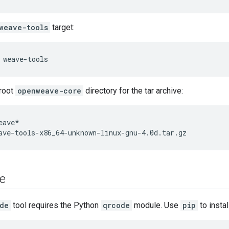
weave-tools
target:
 weave-tools
root
openweave-core
directory for the tar archive:
eave*
ave-tools-x86_64-unknown-linux-gnu-4.0d.tar.gz
e
de
tool requires the Python
qrcode
module. Use
pip
to install