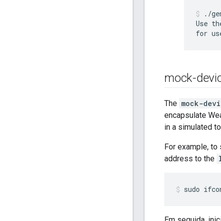
./ge
Use th
for us
mock-devi
The
mock-devi
encapsulate Weav
in a simulated t
For example, to
address to the
sudo ifco
Em seguida, ini