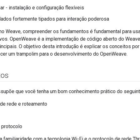
ar - instalação e configuração flexíveis
 dados fortemente tipados para interação poderosa
 no Weave, compreender os fundamentos é fundamental para u
tivos. OpenWeave é a implementação de código aberto do Weave 
ncipais. O objetivo desta introdução é explicar os conceitos po
necer um trampolim para o desenvolvimento do OpenWeave.
tos
ssupõe que você tenha um bom conhecimento prático do seguint
 de rede e roteamento
 protocolo
 familiaridade com a tecnologia Wi-Fi e o protocolo de rede Thr