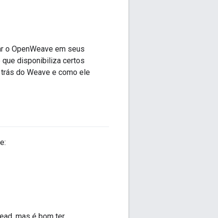
sar o OpenWeave em seus
que disponibiliza certos
r trás do Weave e como ele
e:
ead, mas é bom ter.