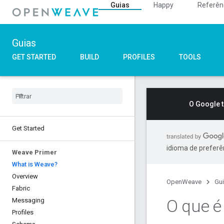
Guias
Happy
Referên
Guias
GET STARTED
BUILD
PROFILES
TOOLS
O Google 
Get Started
idioma de preferê
Weave Primer
What is Weave?
Overview
OpenWeave
Gu
Fabric
O que é
Messaging
Profiles