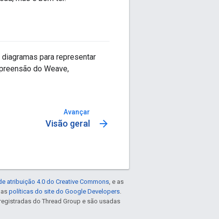
 diagramas para representar
mpreensão do Weave,
Avançar
arrow_forward
Visão geral
de atribuição 4.0 do Creative Commons
, e as
e as
políticas do site do Google Developers
.
registradas do Thread Group e são usadas