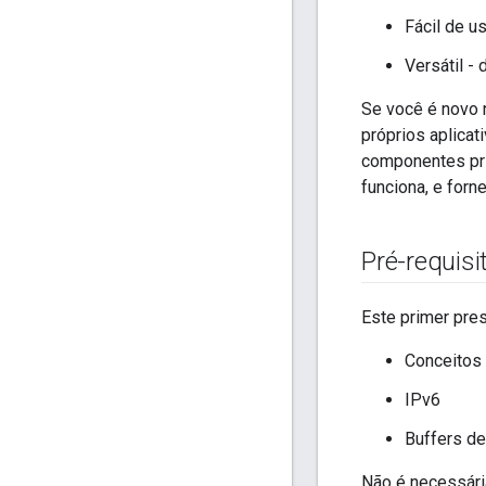
Fácil de us
Versátil -
Se você é novo
próprios aplica
componentes pri
funciona, e for
Pré-requisi
Este primer pre
Conceitos
IPv6
Buffers de
Não é necessária