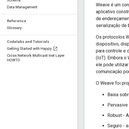
Schema
Weave é um conj
Data Management
aplicativo cons
de endereçamen
Reference
serialização de
Glossary
Os protocolos W
Codelabs and Tutorials
dispositivo, dis
Getting Started with Happy
para controle e
Cross Network Multicast Inet Layer
(IoT). Embora o 
HOWTO
ele pode utiliza
comunicação pon
O Weave foi pro
Baixa sobr
Pervasive 
Robust - A
Seguro - a