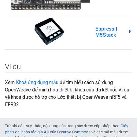
Espressif
ESP
M5Stack
Ví dụ
Xem
Khoá ứng dụng mẫu
để tìm hiểu cách sử dụng
OpenWeave để minh hoạ thiết bị khóa cửa đã kết nối. Ví dụ
về khoá được hỗ trợ cho Lớp thiết bị OpenWeave nRF5 và
EFR32.
Trừ phi có lưu ý khác, nội dung của trang này được cấp phép theo
Giấy
phép ghi nhận tác giả 4.0 của Creative Commons
và các mã mẫu được