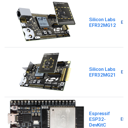
Silicon Labs
EFR
EFR32MG12
Silicon Labs
EFR
EFR32MG21
Espressif
ESP32-
ESP
DevKitC