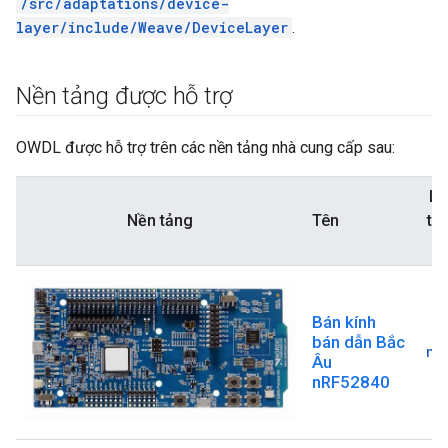
/src/adaptations/device-
layer/include/Weave/DeviceLayer
.
Nền tảng được hỗ trợ
OWDL được hỗ trợ trên các nền tảng nhà cung cấp sau:
Lớ
Nền tảng
Tên
thi
b
Bán kính
bán dẫn Bắc
nR
Âu
nRF52840