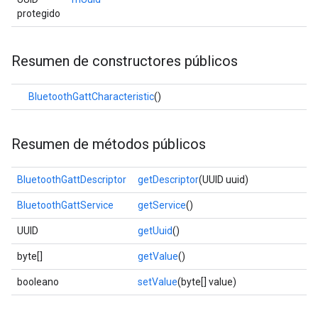
protegido
Resumen de constructores públicos
BluetoothGattCharacteristic
()
Resumen de métodos públicos
BluetoothGattDescriptor
getDescriptor
(UUID uuid)
BluetoothGattService
getService
()
UUID
getUuid
()
byte[]
getValue
()
booleano
setValue
(byte[] value)