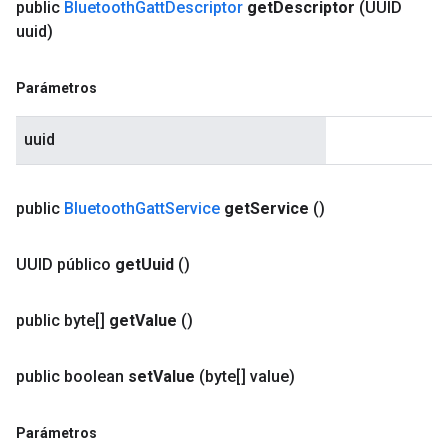
public
Bluetooth
Gatt
Descriptor
get
Descriptor
(UUID
uuid)
Parámetros
uuid
public
Bluetooth
Gatt
Service
get
Service
()
UUID público
get
Uuid
()
public byte[]
get
Value
()
public boolean
set
Value
(byte[] value)
Parámetros