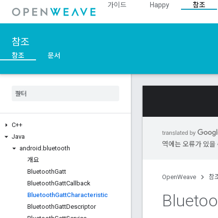
가이드
Happy
참조
참조
참조
문서
C++
Java
역에는 오류가 있을 
android
.
bluetooth
개요
Bluetooth
Gatt
OpenWeave
참
Bluetooth
Gatt
Callback
Bluetoo
Bluetooth
Gatt
Characteristic
Bluetooth
Gatt
Descriptor