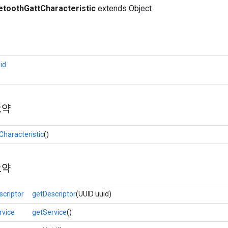
etoothGattCharacteristic
extends Object
id
요약
Characteristic
()
요약
scriptor
getDescriptor
(UUID uuid)
rvice
getService
()