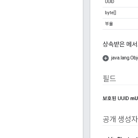
UUID
byte[]
부울
상속받은 메서
java.lang
필드
보호된 UUID
m
U
공개 생성자