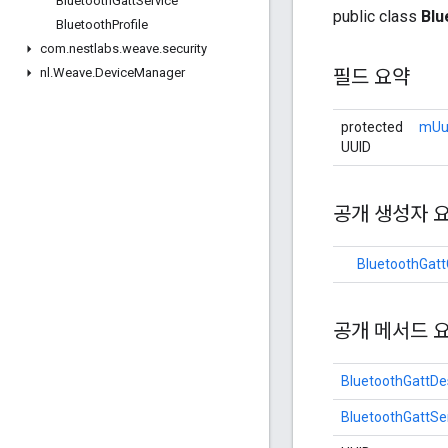
Bluetooth
Gatt
Service
public class
Blu
Bluetooth
Profile
com
.
nestlabs
.
weave
.
security
nl
.
Weave
.
Device
Manager
필드 요약
protected
mUu
UUID
공개 생성자 
BluetoothGatt
공개 메서드 
BluetoothGattDe
BluetoothGattSe