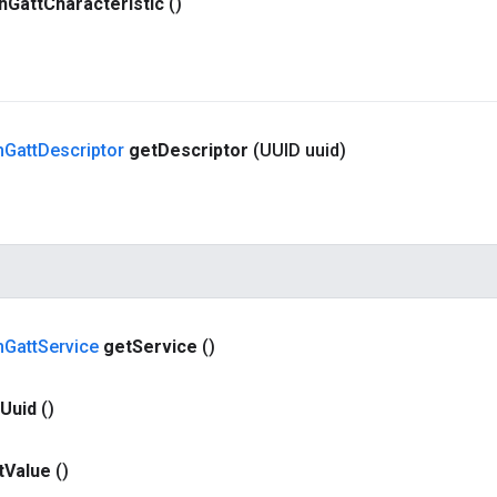
h
Gatt
Characteristic
()
h
Gatt
Descriptor
get
Descriptor
(UUID uuid)
h
Gatt
Service
get
Service
()
Uuid
()
t
Value
()