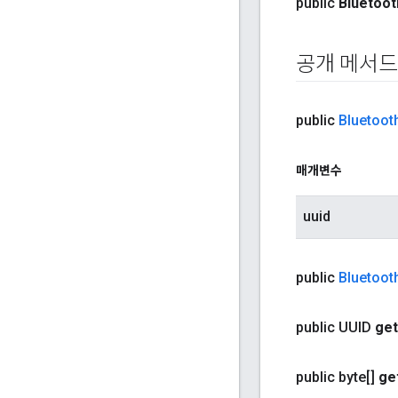
public
Bluetoot
공개 메서드
public
Bluetoot
매개변수
uuid
public
Bluetoot
public UUID
get
public byte[]
ge