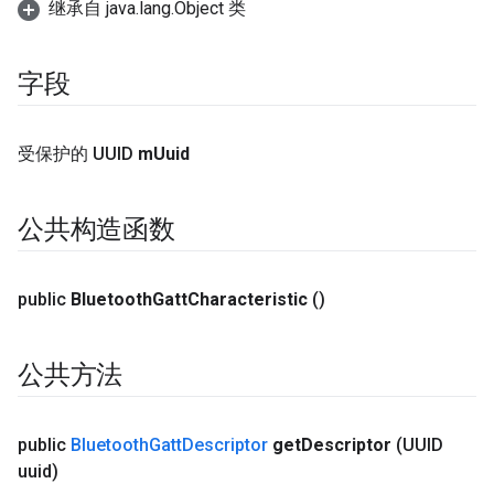
继承自 java.lang.Object 类
字段
受保护的 UUID
m
Uuid
公共构造函数
public
Bluetooth
Gatt
Characteristic
()
公共方法
public
Bluetooth
Gatt
Descriptor
get
Descriptor
(UUID
uuid)