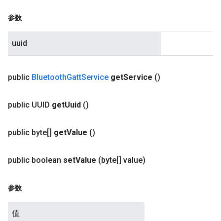
参数
uuid
public
Bluetooth
Gatt
Service
get
Service
()
public UUID
get
Uuid
()
public byte[]
get
Value
()
public boolean
set
Value
(byte[] value)
参数
值