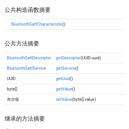
公共构造函数摘要
BluetoothGattCharacteristic
()
公共方法摘要
BluetoothGattDescriptor
getDescriptor
(UUID uuid)
BluetoothGattService
getService
()
UUID
getUuid
()
byte[]
getValue
()
布尔值
setValue
(byte[] value)
继承的方法摘要