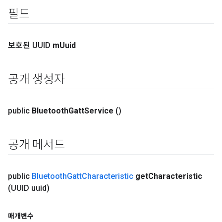
필드
보호된 UUID
m
Uuid
공개 생성자
public
Bluetooth
Gatt
Service
()
공개 메서드
public
Bluetooth
Gatt
Characteristic
get
Characteristic
(UUID uuid)
매개변수