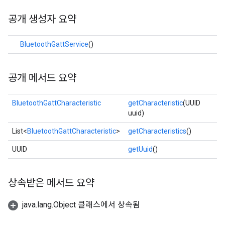
공개 생성자 요약
BluetoothGattService
()
공개 메서드 요약
BluetoothGattCharacteristic
getCharacteristic
(UUID
uuid)
List<
BluetoothGattCharacteristic
>
getCharacteristics
()
UUID
getUuid
()
상속받은 메서드 요약
java.lang.Object 클래스에서 상속됨