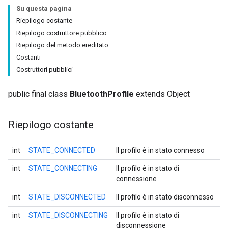
Su questa pagina
Riepilogo costante
Riepilogo costruttore pubblico
Riepilogo del metodo ereditato
Costanti
Costruttori pubblici
public final class
BluetoothProfile
extends Object
Riepilogo costante
int
STATE_CONNECTED
Il profilo è in stato connesso
int
STATE_CONNECTING
Il profilo è in stato di
connessione
int
STATE_DISCONNECTED
Il profilo è in stato disconnesso
int
STATE_DISCONNECTING
Il profilo è in stato di
disconnessione