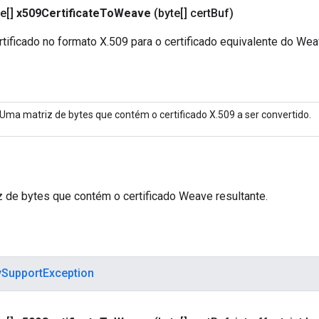
e[]
x509Certificate
To
Weave
(byte[] cert
Buf)
tificado no formato X.509 para o certificado equivalente do Wea
Uma matriz de bytes que contém o certificado X.509 a ser convertido.
 de bytes que contém o certificado Weave resultante.
ySupportException