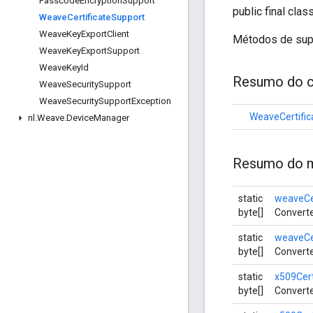
Passcode
Encryption
Support
public final clas
Weave
Certificate
Support
Weave
Key
Export
Client
Métodos de supo
Weave
Key
Export
Support
Weave
Key
Id
Resumo do c
Weave
Security
Support
Weave
Security
Support
Exception
WeaveCertific
nl
.
Weave
.
Device
Manager
Resumo do m
static
weaveCe
byte[]
Converte
static
weaveCe
byte[]
Converte
static
x509Cer
byte[]
Converte