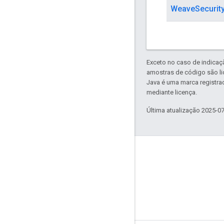
WeaveSecurit
Exceto no caso de indicaç
amostras de código são l
Java é uma marca registra
mediante licença.
Última atualização 2025-0
GitHub
OpenWeave
Happy
OpenThread