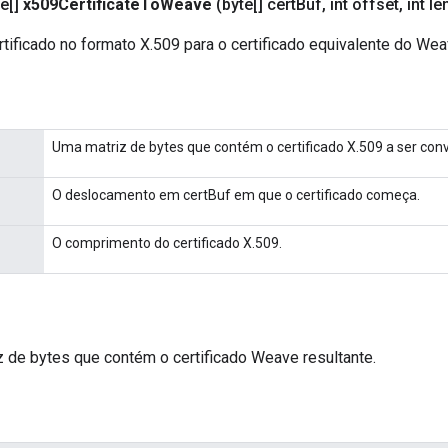
e[]
x509Certificate
To
Weave
(byte[] cert
Buf
,
int offset
,
int le
tificado no formato X.509 para o certificado equivalente do Wea
Uma matriz de bytes que contém o certificado X.509 a ser conv
O deslocamento em certBuf em que o certificado começa.
O comprimento do certificado X.509.
 de bytes que contém o certificado Weave resultante.