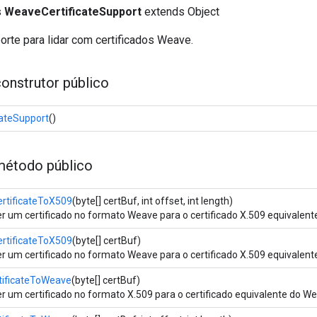
s
WeaveCertificateSupport
extends Object
rte para lidar com certificados Weave.
onstrutor público
ateSupport
()
étodo público
rtificateToX509
(byte[] certBuf, int offset, int length)
r um certificado no formato Weave para o certificado X.509 equivalent
rtificateToX509
(byte[] certBuf)
r um certificado no formato Weave para o certificado X.509 equivalent
tificateToWeave
(byte[] certBuf)
r um certificado no formato X.509 para o certificado equivalente do W