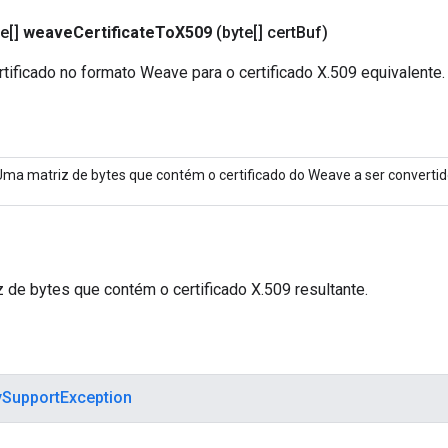
e[]
weave
Certificate
To
X509
(byte[] cert
Buf)
tificado no formato Weave para o certificado X.509 equivalente.
Uma matriz de bytes que contém o certificado do Weave a ser convertid
 de bytes que contém o certificado X.509 resultante.
ySupportException