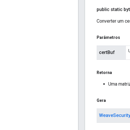
public static byt
Converter um cer
Parâmetros
certBuf
Retorna
Uma matriz
Gera
WeaveSecurit