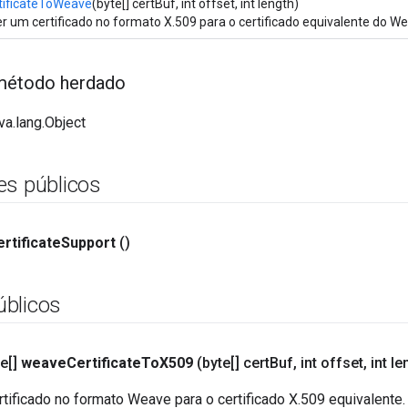
tificateToWeave
(byte[] certBuf, int offset, int length)
r um certificado no formato X.509 para o certificado equivalente do W
método herdado
va.lang.Object
es públicos
rtificate
Support
()
blicos
e[]
weave
Certificate
To
X509
(byte[] cert
Buf
,
int offset
,
int le
tificado no formato Weave para o certificado X.509 equivalente.