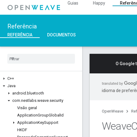
Guias
Happy
Referên
Referência
REFERÊNCIA
DOCUMENTOS
O Google 
C++
Java
idioma de preferê
android
.
bluetooth
com
.
nestlabs
.
weave
.
security
Visão geral
OpenWeave
Ref
Application
Group
Global
Id
Weave
C
Application
Key
Support
HKDF