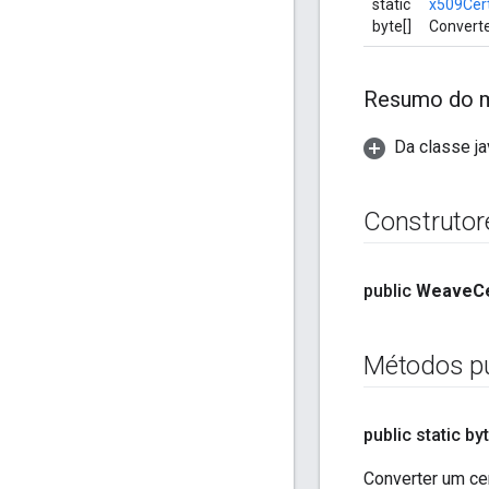
static
x509Cer
byte[]
Converte
Resumo do 
Da classe ja
Construtor
public
Weave
Ce
Métodos pú
public static byt
Converter um cer