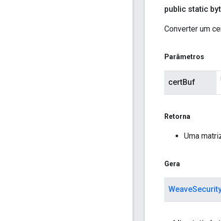
public static byt
Converter um cer
Parâmetros
certBuf
Retorna
Uma matriz
Gera
WeaveSecurit