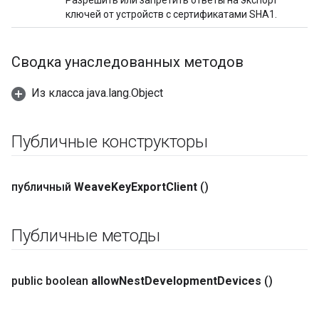
Разрешить или запретить ответы на экспорт
ключей от устройств с сертификатами SHA1.
Сводка унаследованных методов
Из класса java.lang.Object
Публичные конструкторы
публичный
Weave
Key
Export
Client
()
Публичные методы
public boolean
allow
Nest
Development
Devices
()