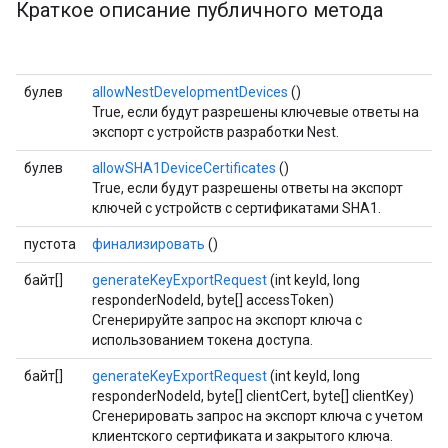
Краткое описание публичного метода
булев
allowNestDevelopmentDevices
()
True, если будут разрешены ключевые ответы на
экспорт с устройств разработки Nest.
булев
allowSHA1DeviceCertificates
()
True, если будут разрешены ответы на экспорт
ключей с устройств с сертификатами SHA1.
пустота
финализировать
()
байт[]
generateKeyExportRequest
(int keyId, long
responderNodeId, byte[] accessToken)
Сгенерируйте запрос на экспорт ключа с
использованием токена доступа.
байт[]
generateKeyExportRequest
(int keyId, long
responderNodeId, byte[] clientCert, byte[] clientKey)
Сгенерировать запрос на экспорт ключа с учетом
клиентского сертификата и закрытого ключа.