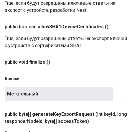
True, если будут разрешены ключевые ответы на
экспорт с устройств разработки Nest.
public boolean
allow
SHA1Device
Certificates
()
True, если будут разрешены ответы на экспорт ключей
с устройств с сертификатами SHA1.
public void
finalize
()
Броски
Метательный
public byte[]
generate
Key
Export
Request
(int key
Id
,
long
responder
Node
Id
,
byte[] access
Token)