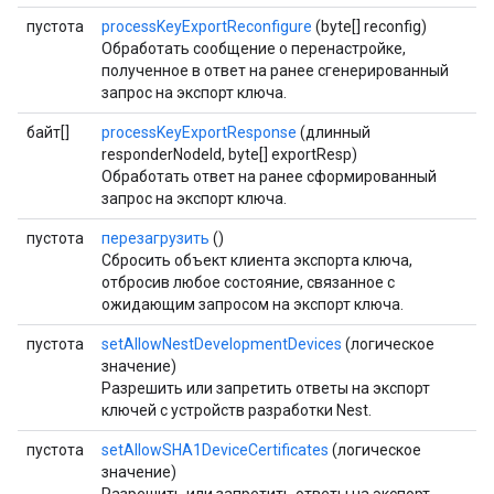
пустота
processKeyExportReconfigure
(byte[] reconfig)
Обработать сообщение о перенастройке,
полученное в ответ на ранее сгенерированный
запрос на экспорт ключа.
байт[]
processKeyExportResponse
(длинный
responderNodeId, byte[] exportResp)
Обработать ответ на ранее сформированный
запрос на экспорт ключа.
пустота
перезагрузить
()
Сбросить объект клиента экспорта ключа,
отбросив любое состояние, связанное с
ожидающим запросом на экспорт ключа.
пустота
setAllowNestDevelopmentDevices
(логическое
значение)
Разрешить или запретить ответы на экспорт
ключей с устройств разработки Nest.
пустота
setAllowSHA1DeviceCertificates
(логическое
значение)