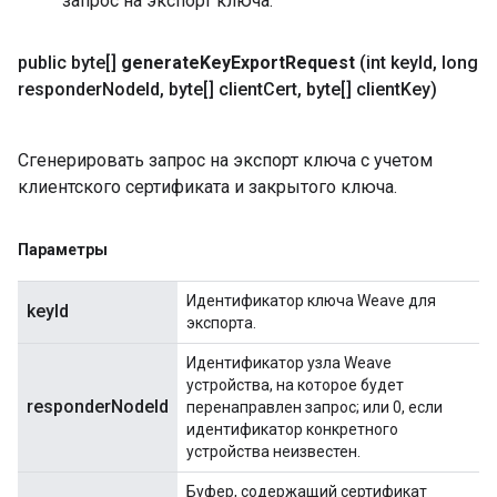
запрос на экспорт ключа.
public byte[]
generate
Key
Export
Request
(int key
Id
,
long
responder
Node
Id
,
byte[] client
Cert
,
byte[] client
Key)
Сгенерировать запрос на экспорт ключа с учетом
клиентского сертификата и закрытого ключа.
Параметры
Идентификатор ключа Weave для
keyId
экспорта.
Идентификатор узла Weave
устройства, на которое будет
responderNodeId
перенаправлен запрос; или 0, если
идентификатор конкретного
устройства неизвестен.
Буфер, содержащий сертификат