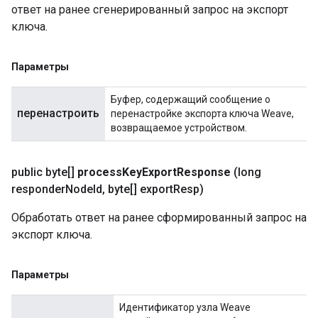
ответ на ранее сгенерированный запрос на экспорт
ключа.
Параметры
Буфер, содержащий сообщение о
перенастроить
перенастройке экспорта ключа Weave,
возвращаемое устройством.
public byte[]
process
Key
Export
Response
(long
responder
Node
Id
,
byte[] export
Resp)
Обработать ответ на ранее сформированный запрос на
экспорт ключа.
Параметры
Идентификатор узла Weave