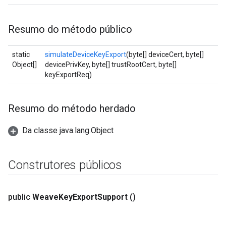
Resumo do método público
static
simulateDeviceKeyExport
(byte[] deviceCert, byte[]
Object[]
devicePrivKey, byte[] trustRootCert, byte[]
keyExportReq)
Resumo do método herdado
Da classe java.lang.Object
Construtores públicos
public
Weave
Key
Export
Support
()