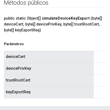
Métodos públicos
public static Object[]
simulate
Device
Key
Export
(byte[]
device
Cert
,
byte[] device
Priv
Key
,
byte[] trust
Root
Cert
,
byte[] key
Export
Req)
Parâmetros
deviceCert
devicePrivKey
trustRootCert
keyExportReq