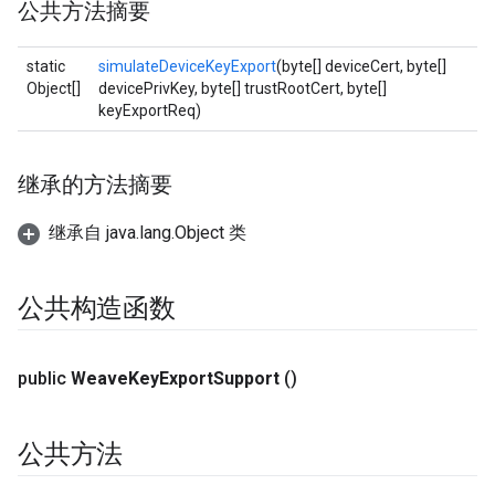
公共方法摘要
static
simulateDeviceKeyExport
(byte[] deviceCert, byte[]
Object[]
devicePrivKey, byte[] trustRootCert, byte[]
keyExportReq)
继承的方法摘要
继承自 java.lang.Object 类
公共构造函数
public
Weave
Key
Export
Support
()
公共方法