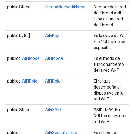
public String
ThreadNetworkName
Nombre de la red
de Thread o NULL
si no es una red
de Thread.
public byte[]
WiFiKey
Es la clave de Wi-
Fi o NULL si no se
especifica.
público
WiFiMode
WiFiMode
Es el modo de
funcionamiento
de la red Wi-Fi.
público
WiFiRole
WiFiRole
El rol que
desempeña el
dispositivo en la
red Wi-Fi.
public String
WiFiSSID
SSID de Wi-Fi o
NULL si no es una
red Wi-Fi.
público
WiFiSecurityType
Es el tipo de