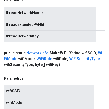
Parámetros
threadNetworkName
threadExtendedPANId
threadNetworkKey
public static
Network
Info
Make
Wi
Fi
(String wifi
SSID
,
Wi
Fi
Mode
wifi
Mode
,
Wi
Fi
Role
wifi
Role
,
Wi
Fi
Security
Type
wifi
Security
Type
,
byte[] wifi
Key)
Parámetros
wifiSSID
wifiMode