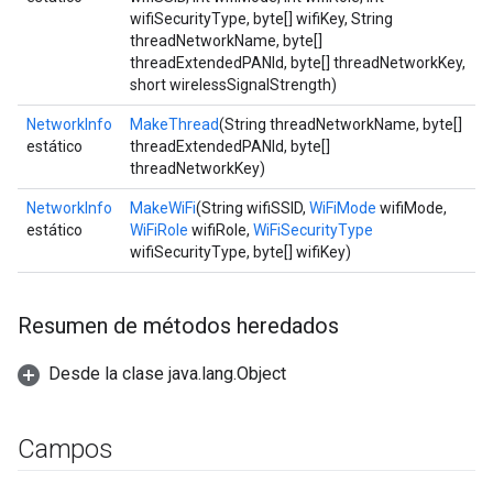
wifiSecurityType, byte[] wifiKey, String
threadNetworkName, byte[]
threadExtendedPANId, byte[] threadNetworkKey,
short wirelessSignalStrength)
NetworkInfo
MakeThread
(String threadNetworkName, byte[]
estático
threadExtendedPANId, byte[]
threadNetworkKey)
NetworkInfo
MakeWiFi
(String wifiSSID,
WiFiMode
wifiMode,
estático
WiFiRole
wifiRole,
WiFiSecurityType
wifiSecurityType, byte[] wifiKey)
Resumen de métodos heredados
Desde la clase java.lang.Object
Campos