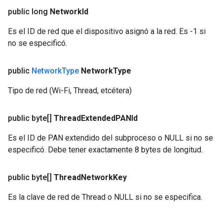
public long
Network
Id
Es el ID de red que el dispositivo asignó a la red. Es -1 si
no se especificó.
public
Network
Type
Network
Type
Tipo de red (Wi-Fi, Thread, etcétera)
public byte[]
Thread
Extended
PANId
Es el ID de PAN extendido del subproceso o NULL si no se
especificó. Debe tener exactamente 8 bytes de longitud.
public byte[]
Thread
Network
Key
Es la clave de red de Thread o NULL si no se especifica.