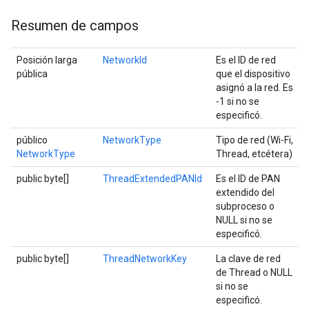
Resumen de campos
Posición larga
NetworkId
Es el ID de red
pública
que el dispositivo
asignó a la red. Es
-1 si no se
especificó.
público
NetworkType
Tipo de red (Wi-Fi,
NetworkType
Thread, etcétera)
public byte[]
ThreadExtendedPANId
Es el ID de PAN
extendido del
subproceso o
NULL si no se
especificó.
public byte[]
ThreadNetworkKey
La clave de red
de Thread o NULL
si no se
especificó.