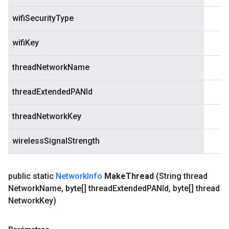
wifiSecurityType
wifiKey
threadNetworkName
threadExtendedPANId
threadNetworkKey
wirelessSignalStrength
public static
Network
Info
Make
Thread
(String thread
Network
Name
,
byte[] thread
Extended
PANId
,
byte[] thread
Network
Key)