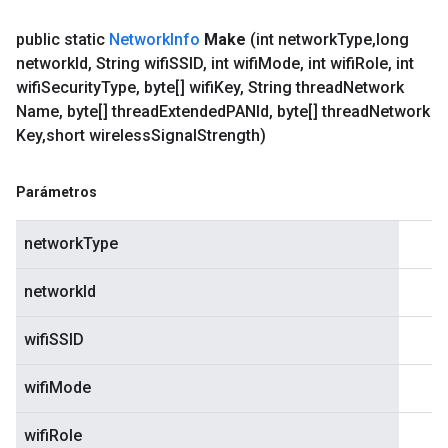
public static
Network
Info
Make
(int network
Type
,
long
network
Id
,
String wifi
SSID
,
int wifi
Mode
,
int wifi
Role
,
int
wifi
Security
Type
,
byte[] wifi
Key
,
String thread
Network
Name
,
byte[] thread
Extended
PANId
,
byte[] thread
Network
Key
,
short wireless
Signal
Strength)
Parámetros
networkType
networkId
wifiSSID
wifiMode
wifiRole