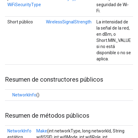
WiFiSecurityType
seguridad de Wi-
Fi.
Short público
WirelessSignalStrength
La intensidad de
la señal de la red,
en dBm, o
Short.MIN_VALUE
si no está
disponible o no se
aplica.
Resumen de constructores públicos
NetworkInfo
()
Resumen de métodos públicos
NetworkInfo
Make
(int networkType, long networkId, String
estático
wifiSSID, int wifiMode, int wifiRole, int