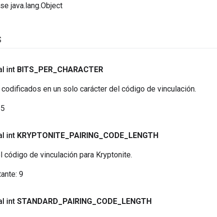
se java.lang.Object
s
l int
BITS
_
PER
_
CHARACTER
 codificados en un solo carácter del código de vinculación.
5
l int
KRYPTONITE
_
PAIRING
_
CODE
_
LENGTH
el código de vinculación para Kryptonite.
tante:
9
l int
STANDARD
_
PAIRING
_
CODE
_
LENGTH