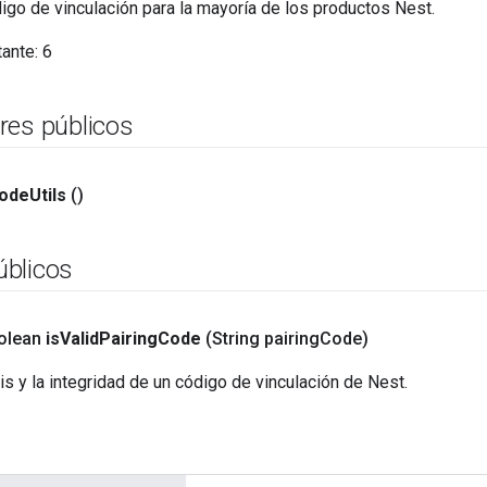
igo de vinculación para la mayoría de los productos Nest.
tante:
6
res públicos
ode
Utils
()
blicos
oolean
is
Valid
Pairing
Code
(String pairing
Code)
xis y la integridad de un código de vinculación de Nest.