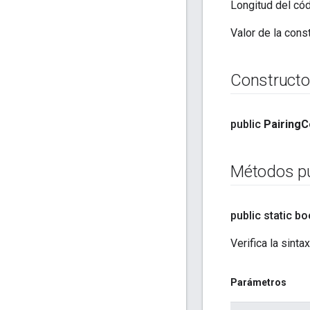
Longitud del cód
Valor de la cons
Constructo
public
Pairing
C
Métodos pú
public static b
Verifica la sinta
Parámetros