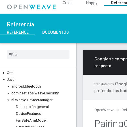
Guías
Happy
Referen
Referencia
REFERENCE
DOCUMENTOS
Google se compro
respecto.
C++
Java
android
.
bluetooth
preferido. Las tra
com
.
nestlabs
.
weave
.
security
nl
.
Weave
.
Device
Manager
Descripción general
OpenWeave
Ref
Device
Features
Pairing
Fail
Safe
Arm
Mode