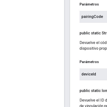
Parámetros
pairingCode
public static St
Devuelve el códi
dispositivo prop
Parámetros
deviceId
public static lo
Devuelve el ID d
de vinculación p