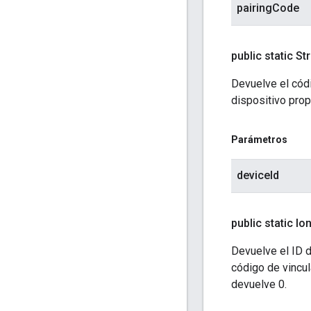
pairingCode
public static St
Devuelve el códi
dispositivo prop
Parámetros
deviceId
public static lo
Devuelve el ID d
código de vincul
devuelve 0.