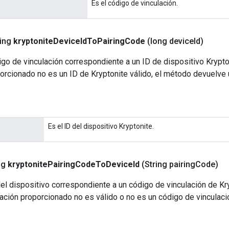
Es el código de vinculación.
ring
kryptonite
Device
Id
To
Pairing
Code
(long device
Id)
go de vinculación correspondiente a un ID de dispositivo Krypto
orcionado no es un ID de Kryptonite válido, el método devuelve u
Es el ID del dispositivo Kryptonite.
ng
kryptonite
Pairing
Code
To
Device
Id
(String pairing
Code)
el dispositivo correspondiente a un código de vinculación de Kr
ación proporcionado no es válido o no es un código de vinculaci