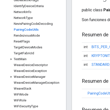
Get
Network
Flags
Identify
Device
Criteria
public class
Pai
Network
Info
Network
Type
Son funciones de
Nevis
Pairing
Code
Decoding
Pairing
Code
Utils
Resumen de 
Rendezvous
Mode
Reset
Flags
int
BITS_PER
Target
Device
Modes
Target
Fabric
Id
int
KRYPTONIT
Test
Main
int
STANDARD
Weave
Device
Descriptor
Weave
Device
Exception
Weave
Device
Manager
Resumen de 
Weave
Device
Manager
Exception
Weave
Stack
PairingCodeUti
Wi
Fi
Mode
Wi
Fi
Role
Wi
Fi
Security
Type
Resumen de 