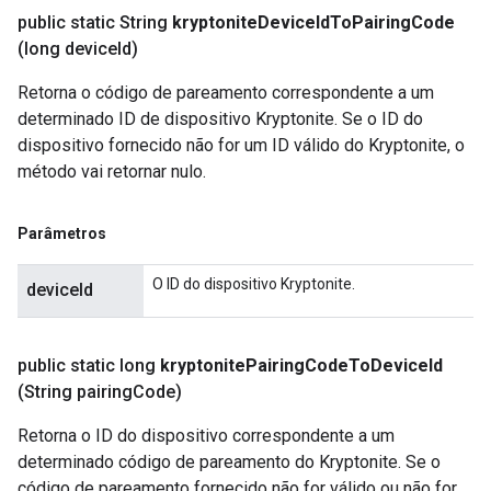
public static String
kryptonite
Device
Id
To
Pairing
Code
(long device
Id)
Retorna o código de pareamento correspondente a um
determinado ID de dispositivo Kryptonite. Se o ID do
dispositivo fornecido não for um ID válido do Kryptonite, o
método vai retornar nulo.
Parâmetros
O ID do dispositivo Kryptonite.
deviceId
public static long
kryptonite
Pairing
Code
To
Device
Id
(String pairing
Code)
Retorna o ID do dispositivo correspondente a um
determinado código de pareamento do Kryptonite. Se o
código de pareamento fornecido não for válido ou não for