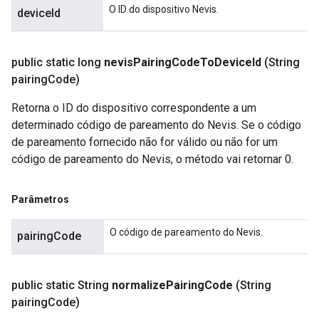
O ID do dispositivo Nevis.
deviceId
public static long
nevis
Pairing
Code
To
Device
Id
(String
pairing
Code)
Retorna o ID do dispositivo correspondente a um
determinado código de pareamento do Nevis. Se o código
de pareamento fornecido não for válido ou não for um
código de pareamento do Nevis, o método vai retornar 0.
Parâmetros
O código de pareamento do Nevis.
pairingCode
public static String
normalize
Pairing
Code
(String
pairing
Code)