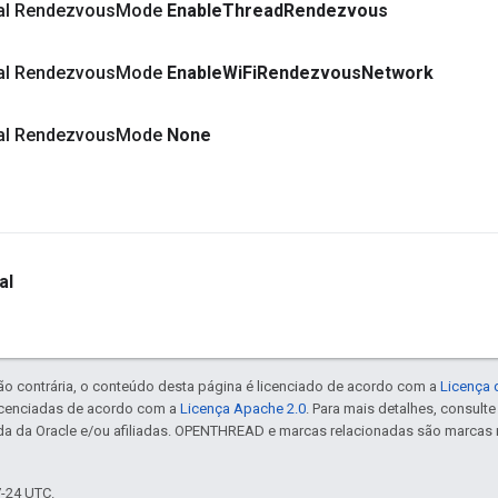
inal Rendezvous
Mode
Enable
Thread
Rendezvous
inal Rendezvous
Mode
Enable
Wi
Fi
Rendezvous
Network
inal Rendezvous
Mode
None
al
ão contrária, o conteúdo desta página é licenciado de acordo com a
Licença 
icenciadas de acordo com a
Licença Apache 2.0
. Para mais detalhes, consult
da da Oracle e/ou afiliadas. OPENTHREAD e marcas relacionadas são marcas 
7-24 UTC.