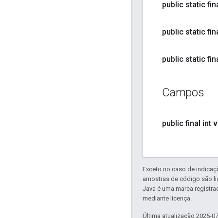
public static f
public static f
public static f
Campos
public final int
v
Exceto no caso de indicaç
amostras de código são l
Java é uma marca registra
mediante licença.
Última atualização 2025-0