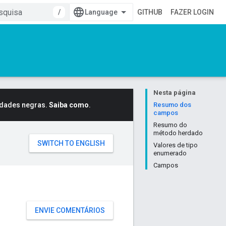
/
GITHUB
FAZER LOGIN
Nesta página
idades negras.
Saiba como
.
Resumo dos
campos
Resumo do
método herdado
Valores de tipo
enumerado
Campos
ENVIE COMENTÁRIOS