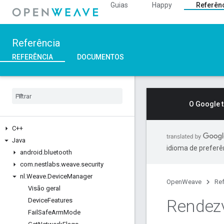
Guias
Happy
Referên
Referência
REFERÊNCIA
DOCUMENTOS
O Google 
C++
Java
idioma de preferê
android
.
bluetooth
com
.
nestlabs
.
weave
.
security
nl
.
Weave
.
Device
Manager
OpenWeave
Ref
Visão geral
Rendez
Device
Features
Fail
Safe
Arm
Mode