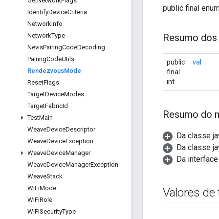
Get
Network
Flags
public final enu
Identify
Device
Criteria
Network
Info
Network
Type
Resumo dos
Nevis
Pairing
Code
Decoding
Pairing
Code
Utils
public
val
Rendezvous
Mode
final
int
Reset
Flags
Target
Device
Modes
Target
Fabric
Id
Resumo do 
Test
Main
Weave
Device
Descriptor
Da classe ja
Weave
Device
Exception
Da classe ja
Weave
Device
Manager
Da interface
Weave
Device
Manager
Exception
Weave
Stack
Wi
Fi
Mode
Valores de
Wi
Fi
Role
Wi
Fi
Security
Type