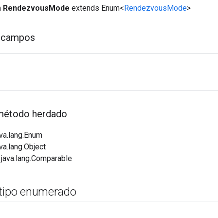
m
RendezvousMode
extends Enum<
RendezvousMode
>
 campos
método herdado
va.lang.Enum
va.lang.Object
 java.lang.Comparable
 tipo enumerado