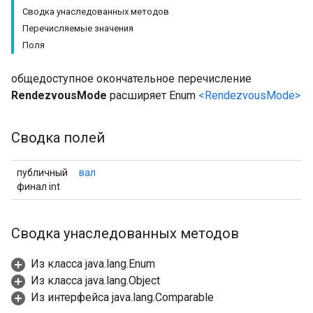
Сводка унаследованных методов
Перечисляемые значения
Поля
общедоступное окончательное перечисление
RendezvousMode
расширяет Enum
<RendezvousMode>
Сводка полей
публичный
вал
финал int
Сводка унаследованных методов
Из класса java.lang.Enum
Из класса java.lang.Object
Из интерфейса java.lang.Comparable