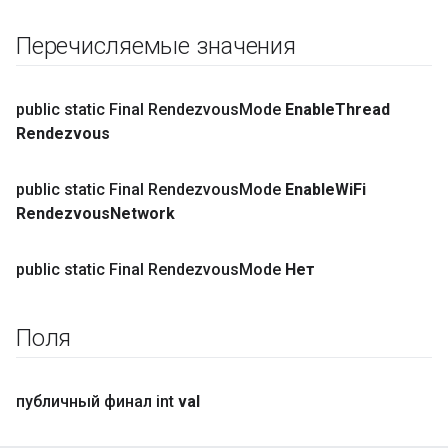
Перечисляемые значения
public static Final Rendezvous
Mode
Enable
Thread
Rendezvous
public static Final Rendezvous
Mode
Enable
Wi
Fi
Rendezvous
Network
public static Final Rendezvous
Mode
Нет
Поля
публичный финал int
val