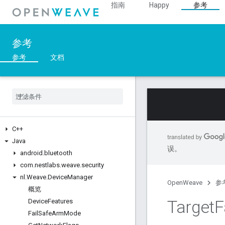
指南
Happy
参考
参考
参考
文档
C++
Java
误。
android
.
bluetooth
com
.
nestlabs
.
weave
.
security
nl
.
Weave
.
Device
Manager
OpenWeave
参
概览
Target
F
Device
Features
Fail
Safe
Arm
Mode