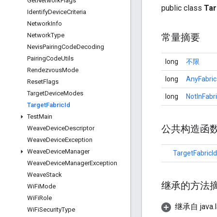
Get
Network
Flags
public class
Tar
Identify
Device
Criteria
Network
Info
Network
Type
常量摘要
Nevis
Pairing
Code
Decoding
Pairing
Code
Utils
long
不限
Rendezvous
Mode
long
AnyFabric
Reset
Flags
Target
Device
Modes
long
NotInFabr
Target
Fabric
Id
Test
Main
公共构造函
Weave
Device
Descriptor
Weave
Device
Exception
Weave
Device
Manager
TargetFabricId
Weave
Device
Manager
Exception
Weave
Stack
继承的方法
Wi
Fi
Mode
Wi
Fi
Role
继承自 java.l
Wi
Fi
Security
Type