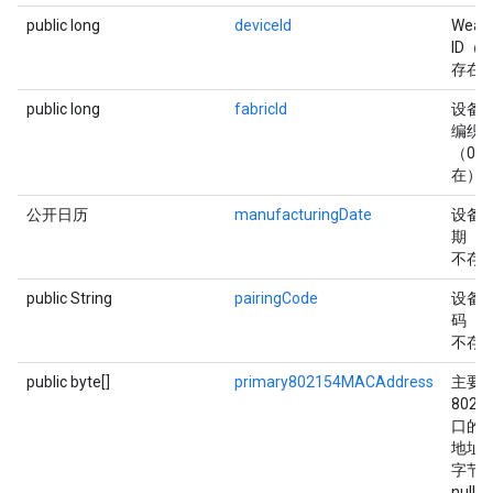
public long
deviceId
Weav
ID（0
存在
public long
fabricId
设备
编织
（0 =
在）
公开日历
manufacturingDate
设备
期（nu
不存
public String
pairingCode
设备
码（nu
不存
public byte[]
primary802154MACAddress
主要
802.1
口的 
地址
字节
null 