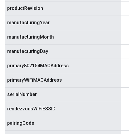
productRevision
manufacturingYear
manufacturingMonth
manufacturingDay
primary802154MACAddress
primaryWiFiMACAddress
serialNumber
rendezvousWiFiESSID
pairingCode