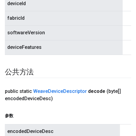
deviceId
fabricId
softwareVersion
deviceFeatures
公共方法
public static
Weave
Device
Descriptor
decode
(byte[]
encoded
Device
Desc)
参数
encodedDeviceDesc