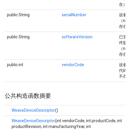
在）
public String
serialNumber
设备
（null
存在
public String
softwareVersion
已安
件版
（null
存在
public int
vendorCode
设备
代码（
不存
公共构造函数摘要
WeaveDeviceDescriptor
()
WeaveDeviceDescriptor
(int vendorCode, int productCode, int
productRevision, int manufacturingYear, int