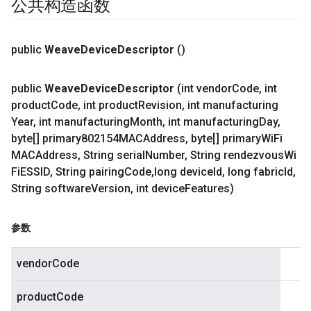
公共构造函数
public
Weave
Device
Descriptor
()
public
Weave
Device
Descriptor
(int vendor
Code
,
int
product
Code
,
int product
Revision
,
int manufacturing
Year
,
int manufacturing
Month
,
int manufacturing
Day
,
byte[] primary802154MACAddress
,
byte[] primary
Wi
Fi
MACAddress
,
String serial
Number
,
String rendezvous
Wi
Fi
ESSID
,
String pairing
Code
,
long device
Id
,
long fabric
Id
,
String software
Version
,
int device
Features)
参数
vendorCode
productCode