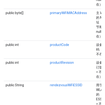
在）
public byte[]
primaryWiFiMACAddress
主 Wi
的 MA
址（
节顺
null 
在）
public int
productCode
设备
码（0
不存
public int
productRevision
设备
订版
= 不
在）
public String
rendezvousWiFiESSID
用于
WLA
的
ESSID
= 不