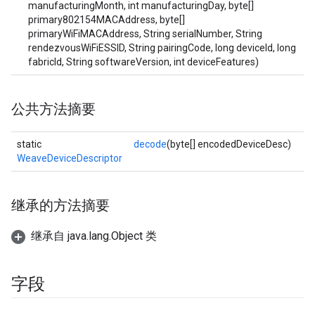
manufacturingMonth, int manufacturingDay, byte[]
primary802154MACAddress, byte[]
primaryWiFiMACAddress, String serialNumber, String
rendezvousWiFiESSID, String pairingCode, long deviceId, long
fabricId, String softwareVersion, int deviceFeatures)
公共方法摘要
static
decode
(byte[] encodedDeviceDesc)
WeaveDeviceDescriptor
继承的方法摘要
继承自 java.lang.Object 类
字段