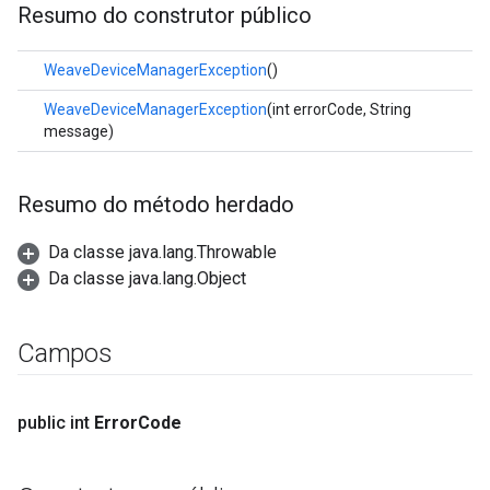
Resumo do construtor público
WeaveDeviceManagerException
()
WeaveDeviceManagerException
(int errorCode, String
message)
Resumo do método herdado
Da classe java.lang.Throwable
Da classe java.lang.Object
Campos
public int
Error
Code