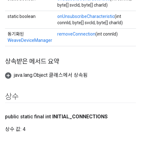
byte[] svcId, byte[] charId)
static boolean
onUnsubscribeCharacteristic
(int
connId, byte[] svcId, byte[] charId)
동기화된
removeConnection
(int connId)
WeaveDeviceManager
상속받은 메서드 요약
java.lang.Object 클래스에서 상속됨
상수
public static final int
INITIAL
_
CONNECTIONS
상수 값:
4