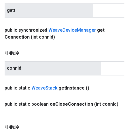
gatt
public synchronized
Weave
Device
Manager
get
Connection
(int conn
Id)
매개변수
connId
public static
Weave
Stack
get
Instance
()
public static boolean
on
Close
Connection
(int conn
Id)
매개변수