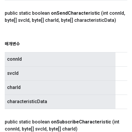
public static boolean
on
Send
Characteristic
(int conn
Id
,
byte[] svc
Id
,
byte[] char
Id
,
byte[] characteristic
Data)
매개변수
connId
svcId
charId
characteristicData
public static boolean
on
Subscribe
Characteristic
(int
conn
Id
,
byte[] svc
Id
,
byte[] char
Id)