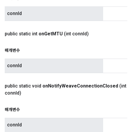
connId
public static int
on
Get
MTU
(int conn
Id)
매개변수
connId
public static void
on
Notify
Weave
Connection
Closed
(int
conn
Id)
매개변수
connId