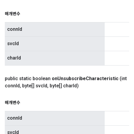
매개변수
connId
svcId
charId
public static boolean
on
Unsubscribe
Characteristic
(int
conn
Id
,
byte[] svc
Id
,
byte[] char
Id)
매개변수
connId
svcId