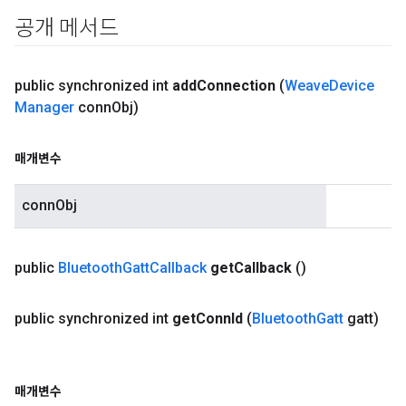
공개 메서드
public synchronized int
add
Connection
(
Weave
Device
Manager
conn
Obj)
매개변수
connObj
public
Bluetooth
Gatt
Callback
get
Callback
()
public synchronized int
get
Conn
Id
(
Bluetooth
Gatt
gatt)
매개변수