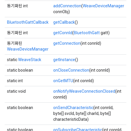
동기화된 int
addConnection
(
WeaveDeviceManager
connObj)
BluetoothGattCallback
getCallback
()
동기화된 int
getConnId
(
BluetoothGatt
gatt)
동기화된
getConnection
(int connId)
WeaveDeviceManager
static
WeaveStack
getInstance
()
static boolean
onCloseConnection
(int connId)
static int
onGetMTU
(int connId)
static void
onNotifyWeaveConnectionClosed
(int
connId)
static boolean
onSendCharacteristic
(int connId,
byte[] svcId, byte[] charId, byte[]
characteristicData)
static boolean
onSubscribeCharacteristic
(int connId,