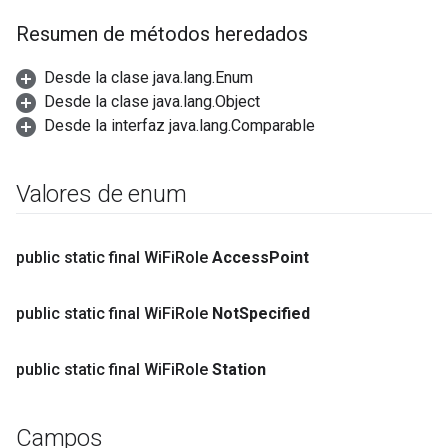
Resumen de métodos heredados
Desde la clase java.lang.Enum
Desde la clase java.lang.Object
Desde la interfaz java.lang.Comparable
Valores de enum
public static final Wi
Fi
Role
Access
Point
public static final Wi
Fi
Role
Not
Specified
public static final Wi
Fi
Role
Station
Campos