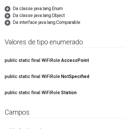
Da classe java.lang.Enum
Da classe java.lang.Object
Da interface java.lang.Comparable
Valores de tipo enumerado
public static final Wi
Fi
Role
Access
Point
public static final Wi
Fi
Role
Not
Specified
public static final Wi
Fi
Role
Station
Campos