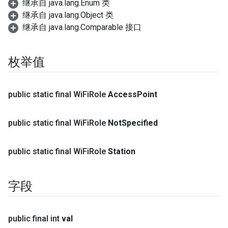
继承自 java.lang.Enum 类
继承自 java.lang.Object 类
继承自 java.lang.Comparable 接口
枚举值
public static final Wi
Fi
Role
Access
Point
public static final Wi
Fi
Role
Not
Specified
public static final Wi
Fi
Role
Station
字段
public final int
val