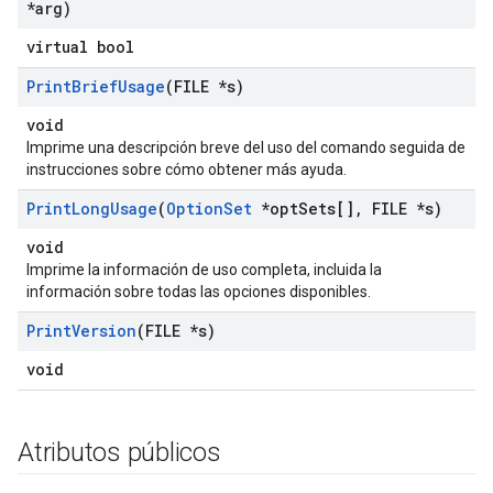
*arg)
virtual bool
Print
Brief
Usage
(FILE *s)
void
Imprime una descripción breve del uso del comando seguida de
instrucciones sobre cómo obtener más ayuda.
Print
Long
Usage
(
Option
Set
*opt
Sets[]
,
FILE *s)
void
Imprime la información de uso completa, incluida la
información sobre todas las opciones disponibles.
Print
Version
(FILE *s)
void
Atributos públicos