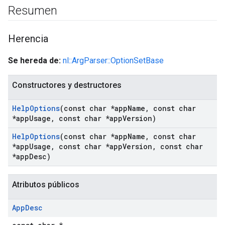
Resumen
Herencia
Se hereda de:
nl::ArgParser::OptionSetBase
Constructores y destructores
Help
Options
(const char *app
Name
,
const char
*app
Usage
,
const char *app
Version)
Help
Options
(const char *app
Name
,
const char
*app
Usage
,
const char *app
Version
,
const char
*app
Desc)
Atributos públicos
App
Desc