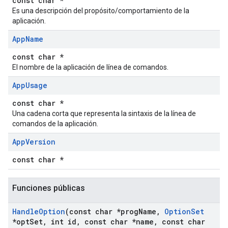
const char *
Es una descripción del propósito/comportamiento de la
aplicación.
App
Name
const char *
El nombre de la aplicación de línea de comandos.
App
Usage
const char *
Una cadena corta que representa la sintaxis de la línea de
comandos de la aplicación.
App
Version
const char *
Funciones públicas
Handle
Option
(const char *prog
Name
,
Option
Set
*opt
Set
,
int id
,
const char *name
,
const char