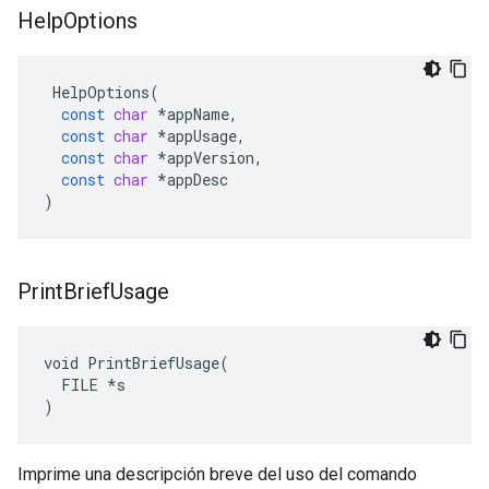
Help
Options
HelpOptions
(
const
char
*
appName
,
const
char
*
appUsage
,
const
char
*
appVersion
,
const
char
*
appDesc
)
Print
Brief
Usage
void PrintBriefUsage(

  FILE *s

)
Imprime una descripción breve del uso del comando