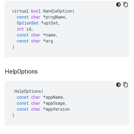
virtual
bool
HandleOption
(
const
char
*
progName
,
OptionSet
*
optSet
,
int
id
,
const
char
*
name
,
const
char
*
arg
)
Help
Options
HelpOptions
(
const
char
*
appName
,
const
char
*
appUsage
,
const
char
*
appVersion
)