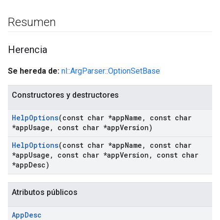
Resumen
Herencia
Se hereda de:
nl::ArgParser::OptionSetBase
Constructores y destructores
Help
Options
(const char *app
Name
,
const char
*app
Usage
,
const char *app
Version)
Help
Options
(const char *app
Name
,
const char
*app
Usage
,
const char *app
Version
,
const char
*app
Desc)
Atributos públicos
App
Desc