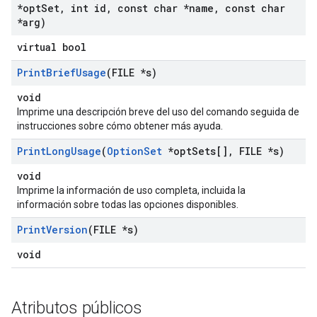
*opt
Set
,
int id
,
const char *name
,
const char
*arg)
virtual bool
Print
Brief
Usage
(FILE *s)
void
Imprime una descripción breve del uso del comando seguida de
instrucciones sobre cómo obtener más ayuda.
Print
Long
Usage
(
Option
Set
*opt
Sets[]
,
FILE *s)
void
Imprime la información de uso completa, incluida la
información sobre todas las opciones disponibles.
Print
Version
(FILE *s)
void
Atributos públicos