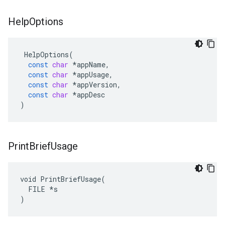
Help
Options
HelpOptions
(
const
char
*
appName
,
const
char
*
appUsage
,
const
char
*
appVersion
,
const
char
*
appDesc
)
Print
Brief
Usage
void PrintBriefUsage(

  FILE *s

)