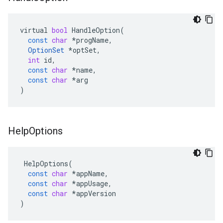
virtual
bool
HandleOption
(
const
char
*
progName
,
OptionSet
*
optSet
,
int
id
,
const
char
*
name
,
const
char
*
arg
)
Help
Options
HelpOptions
(
const
char
*
appName
,
const
char
*
appUsage
,
const
char
*
appVersion
)