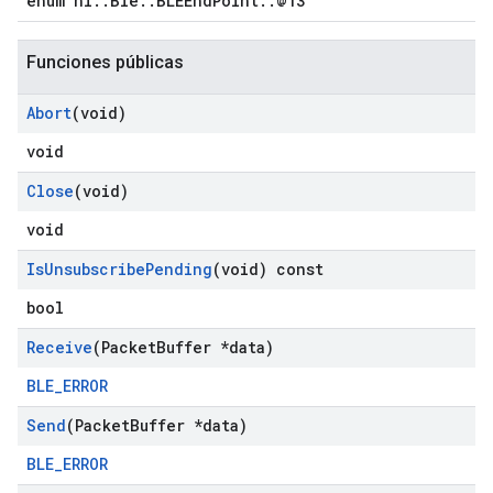
enum nl::Ble::BLEEndPoint::@13
Funciones públicas
Abort
(void)
void
Close
(void)
void
Is
Unsubscribe
Pending
(void) const
bool
Receive
(Packet
Buffer *data)
BLE_ERROR
Send
(Packet
Buffer *data)
BLE_ERROR