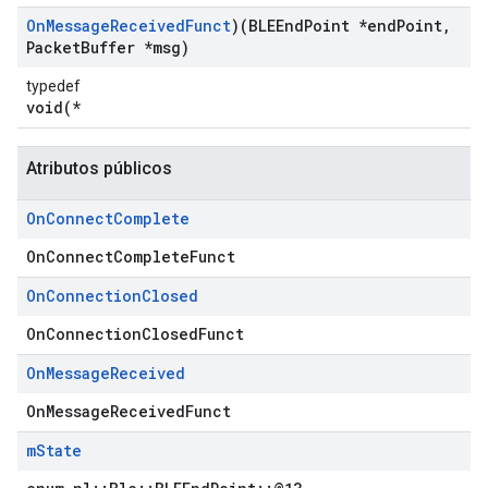
On
Message
Received
Funct
)(BLEEnd
Point *end
Point
,
Packet
Buffer *msg)
typedef
void(*
Atributos públicos
On
Connect
Complete
OnConnectCompleteFunct
On
Connection
Closed
OnConnectionClosedFunct
On
Message
Received
OnMessageReceivedFunct
m
State