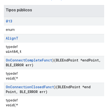
Tipos públicos
@13
enum
Align
T
typedef
uint64_t
On
Connect
Complete
Funct
)(BLEEnd
Point *end
Point
,
BLE
_
ERROR err)
typedef
void(*
On
Connection
Closed
Funct
)(BLEEnd
Point *end
Point
,
BLE
_
ERROR err)
typedef
void(*