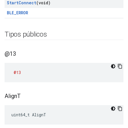
Start
Connect
(void)
BLE_ERROR
Tipos públicos
@13
@13
Align
T
uint64_t AlignT