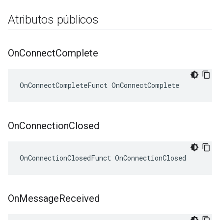
Atributos públicos
On
Connect
Complete
OnConnectCompleteFunct OnConnectComplete
On
Connection
Closed
OnConnectionClosedFunct OnConnectionClosed
On
Message
Received