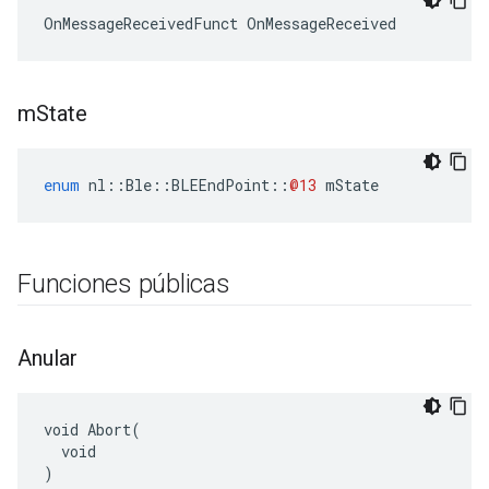
OnMessageReceivedFunct OnMessageReceived
m
State
enum
nl
::
Ble
::
BLEEndPoint
::
@13
mState
Funciones públicas
Anular
void Abort(

  void

)