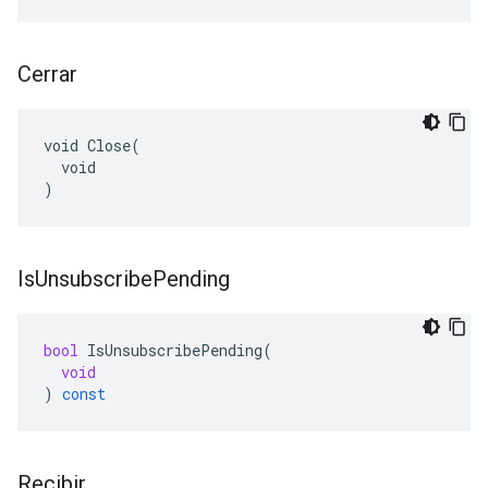
Cerrar
void Close(

  void

)
Is
Unsubscribe
Pending
bool
IsUnsubscribePending
(
void
)
const
Recibir