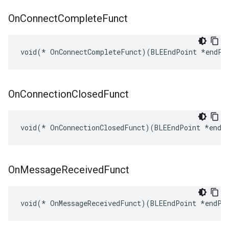
On
Connect
Complete
Funct
void(* OnConnectCompleteFunct)(BLEEndPoint *endPo
On
Connection
Closed
Funct
void(* OnConnectionClosedFunct)(BLEEndPoint *endP
On
Message
Received
Funct
void(* OnMessageReceivedFunct)(BLEEndPoint *endPo