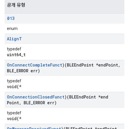
공개 유형
@13
enum
Align
T
typedef
uint64_t
On
Connect
Complete
Funct
)(BLEEnd
Point *end
Point
,
BLE
_
ERROR err)
typedef
void(*
On
Connection
Closed
Funct
)(BLEEnd
Point *end
Point
,
BLE
_
ERROR err)
typedef
void(*
On
Message
Received
Funct
)(BLEEnd
Point *end
Point
,