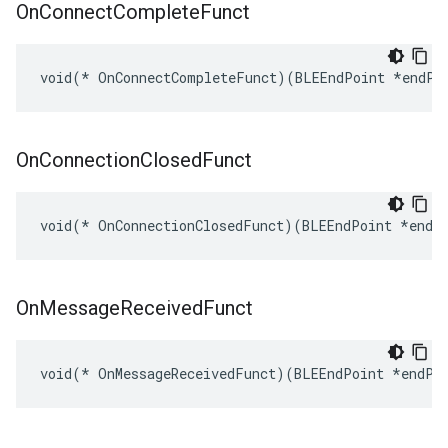
On
Connect
Complete
Funct
void(* OnConnectCompleteFunct)(BLEEndPoint *endPo
On
Connection
Closed
Funct
void(* OnConnectionClosedFunct)(BLEEndPoint *endP
On
Message
Received
Funct
void(* OnMessageReceivedFunct)(BLEEndPoint *endPo