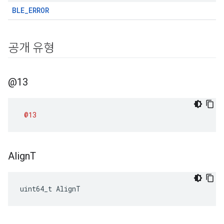
BLE_ERROR
공개 유형
@13
@13
Align
T
uint64_t AlignT