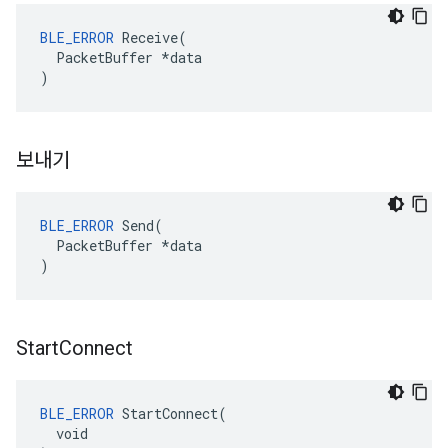
BLE_ERROR
 Receive(

  PacketBuffer *data

)
보내기
BLE_ERROR
 Send(

  PacketBuffer *data

)
Start
Connect
BLE_ERROR
 StartConnect(

  void
