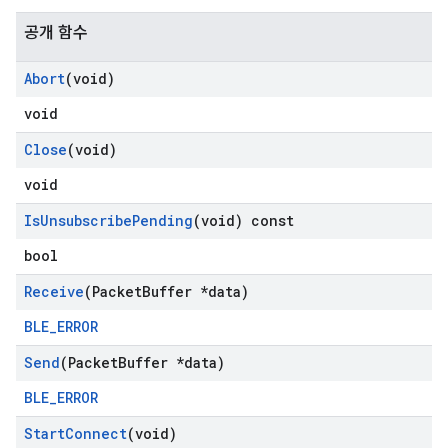
공개 함수
Abort
(void)
void
Close
(void)
void
Is
Unsubscribe
Pending
(void) const
bool
Receive
(Packet
Buffer *data)
BLE_ERROR
Send
(Packet
Buffer *data)
BLE_ERROR
Start
Connect
(void)