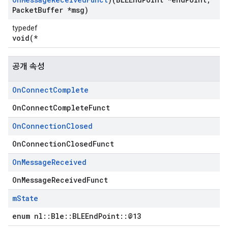
Packet
Buffer *msg)
typedef
void(*
공개 속성
On
Connect
Complete
OnConnectCompleteFunct
On
Connection
Closed
OnConnectionClosedFunct
On
Message
Received
OnMessageReceivedFunct
m
State
enum nl::Ble::BLEEndPoint::@13