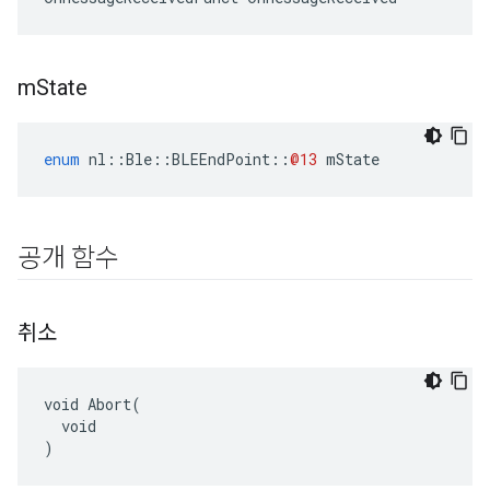
m
State
enum
nl
::
Ble
::
BLEEndPoint
::
@13
mState
공개 함수
취소
void Abort(

  void

)