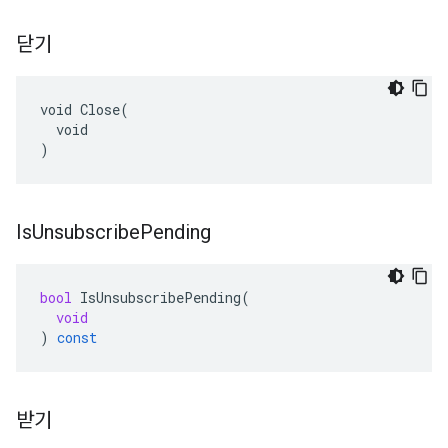
닫기
void Close(

  void

)
Is
Unsubscribe
Pending
bool
IsUnsubscribePending
(
void
)
const
받기