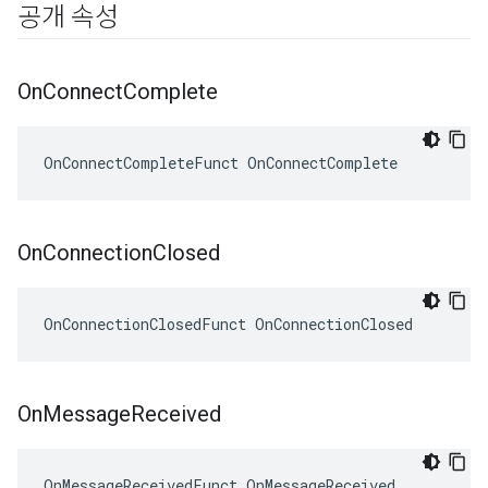
공개 속성
On
Connect
Complete
OnConnectCompleteFunct OnConnectComplete
On
Connection
Closed
OnConnectionClosedFunct OnConnectionClosed
On
Message
Received
OnMessageReceivedFunct OnMessageReceived