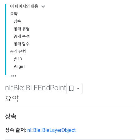
이 페이지의 내용
요약
상속
공개 유형
공개 속성
공개 함수
공개 유형
@13
AlignT
nl
::
Ble
::
BLEEnd
Point
요약
상속
상속 출처:
nl::Ble::BleLayerObject