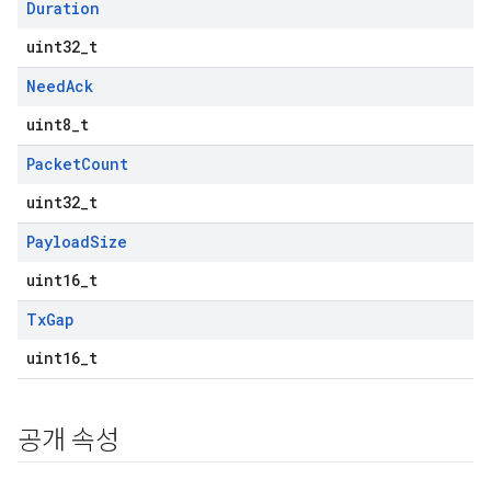
Duration
uint32_t
Need
Ack
uint8_t
Packet
Count
uint32_t
Payload
Size
uint16_t
Tx
Gap
uint16_t
공개 속성