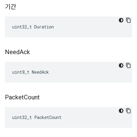
기간
uint32_t Duration
Need
Ack
uint8_t NeedAck
Packet
Count
uint32_t PacketCount