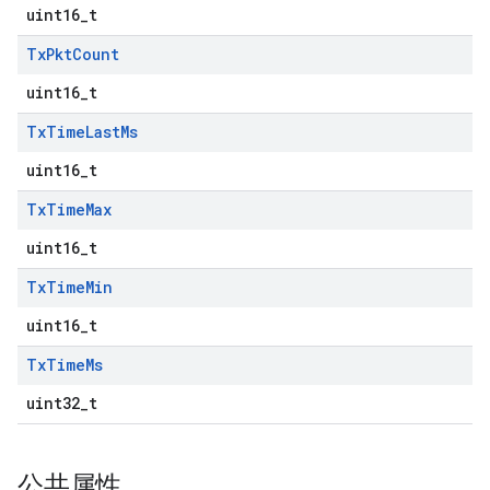
uint16_t
Tx
Pkt
Count
uint16_t
Tx
Time
Last
Ms
uint16_t
Tx
Time
Max
uint16_t
Tx
Time
Min
uint16_t
Tx
Time
Ms
uint32_t
公共属性