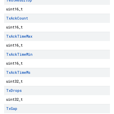
Test
Result
Op
uint16_t
Tx
Ack
Count
uint16_t
Tx
Ack
Time
Max
uint16_t
Tx
Ack
Time
Min
uint16_t
Tx
Ack
Time
Ms
uint32_t
Tx
Drops
uint32_t
Tx
Gap