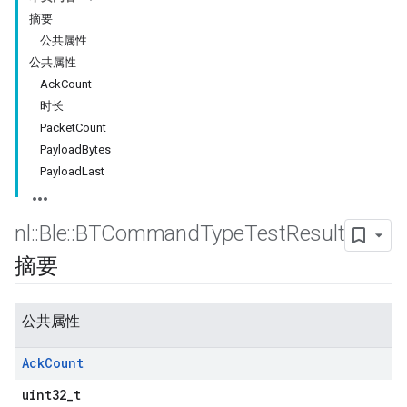
摘要
公共属性
公共属性
AckCount
时长
PacketCount
PayloadBytes
PayloadLast
nl
::
Ble
::
BTCommand
Type
Test
Result
摘要
公共属性
Ack
Count
uint32_t