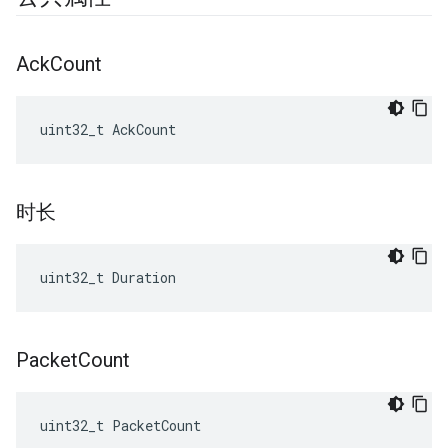
Ack
Count
uint32_t AckCount
时长
uint32_t Duration
Packet
Count
uint32_t PacketCount