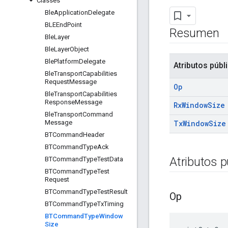
Classes
Ble
Application
Delegate
BLEEnd
Point
Resumen
Ble
Layer
Ble
Layer
Object
Ble
Platform
Delegate
Atributos públ
Ble
Transport
Capabilities
Request
Message
Op
Ble
Transport
Capabilities
Response
Message
Rx
Window
Size
Ble
Transport
Command
Message
Tx
Window
Size
BTCommand
Header
BTCommand
Type
Ack
Atributos p
BTCommand
Type
Test
Data
BTCommand
Type
Test
Request
BTCommand
Type
Test
Result
Op
BTCommand
Type
Tx
Timing
BTCommand
Type
Window
Size