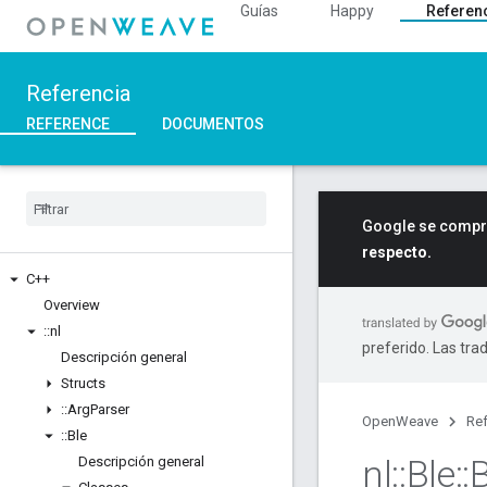
Guías
Happy
Referen
Referencia
REFERENCE
DOCUMENTOS
Google se compro
respecto.
C++
Overview
::
nl
preferido. Las tra
Descripción general
Structs
::
Arg
Parser
OpenWeave
Ref
::
Ble
nl
::
Ble
::
Descripción general