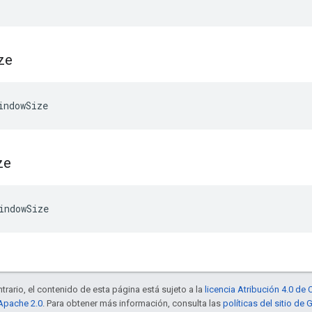
ze
indowSize
ze
indowSize
trario, el contenido de esta página está sujeto a la
licencia Atribución 4.0 d
 Apache 2.0
. Para obtener más información, consulta las
políticas del sitio de