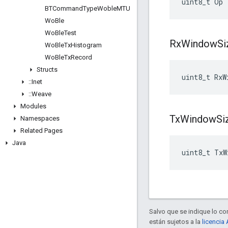
uint8_t Op
BTCommand
Type
Woble
MTU
Wo
Ble
Wo
Ble
Test
Rx
Window
Si
Wo
Ble
Tx
Histogram
Wo
Ble
Tx
Record
Structs
uint8_t RxW
::
Inet
::
Weave
Modules
Tx
Window
Si
Namespaces
Related Pages
Java
uint8_t TxW
Salvo que se indique lo con
están sujetos a la
licencia