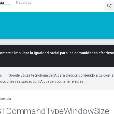
cia
Recursos
mete a impulsar la igualdad racial para las comunidades afrodes
Google utiliza tecnología de IA para traducir contenido a tu idioma
ducciones realizadas con IA pueden contener errores.
erencia
BTCommand
Type
Window
Size