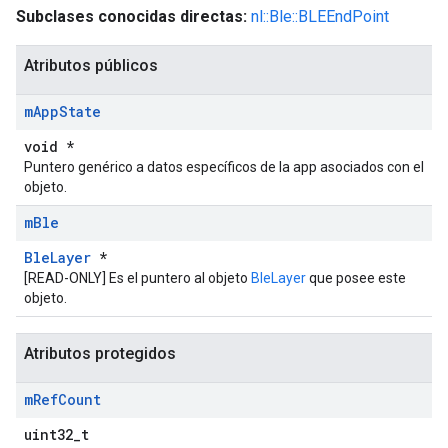
Subclases conocidas directas:
nl::Ble::BLEEndPoint
Atributos públicos
m
App
State
void *
Puntero genérico a datos específicos de la app asociados con el
objeto.
m
Ble
BleLayer
*
[READ-ONLY] Es el puntero al objeto
BleLayer
que posee este
objeto.
Atributos protegidos
m
Ref
Count
uint32_t