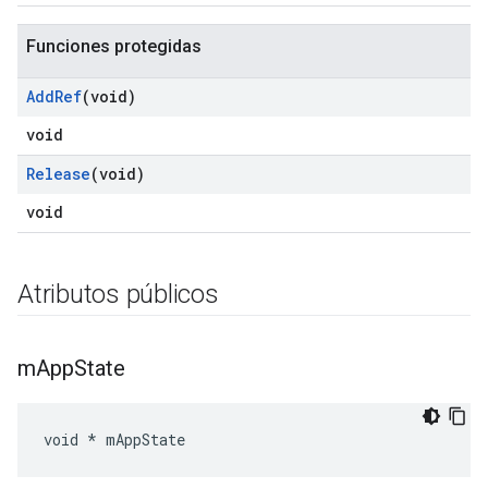
Funciones protegidas
Add
Ref
(void)
void
Release
(void)
void
Atributos públicos
m
App
State
void * mAppState