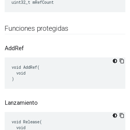
uint32_t mRefCount
Funciones protegidas
Add
Ref
void AddRef(

  void

)
Lanzamiento
void Release(

  void
