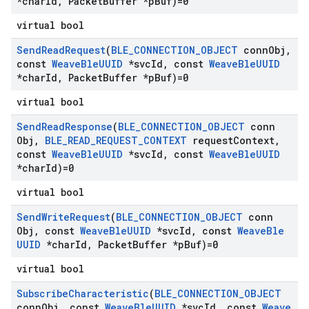
*char
Id
,
Packet
Buffer *p
Buf)=0
virtual bool
Send
Read
Request
(
BLE
_
CONNECTION
_
OBJECT
conn
Obj
,
const
Weave
Ble
UUID
*svc
Id
,
const
Weave
Ble
UUID
*char
Id
,
Packet
Buffer *p
Buf)=0
virtual bool
Send
Read
Response
(
BLE
_
CONNECTION
_
OBJECT
conn
Obj
,
BLE
_
READ
_
REQUEST
_
CONTEXT
request
Context
,
const
Weave
Ble
UUID
*svc
Id
,
const
Weave
Ble
UUID
*char
Id)=0
virtual bool
Send
Write
Request
(
BLE
_
CONNECTION
_
OBJECT
conn
Obj
,
const
Weave
Ble
UUID
*svc
Id
,
const
Weave
Ble
UUID
*char
Id
,
Packet
Buffer *p
Buf)=0
virtual bool
Subscribe
Characteristic
(
BLE
_
CONNECTION
_
OBJECT
conn
Obj
,
const
Weave
Ble
UUID
*svc
Id
,
const
Weave