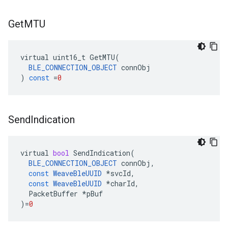
Get
MTU
virtual
uint16_t
GetMTU
(
BLE_CONNECTION_OBJECT
connObj
)
const
=
0
Send
Indication
virtual
bool
SendIndication
(
BLE_CONNECTION_OBJECT
connObj
,
const
WeaveBleUUID
*
svcId
,
const
WeaveBleUUID
*
charId
,
PacketBuffer
*
pBuf
)
=
0