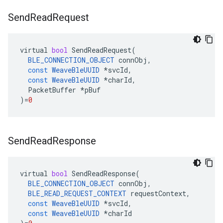
Send
Read
Request
virtual
bool
SendReadRequest
(
BLE_CONNECTION_OBJECT
connObj
,
const
WeaveBleUUID
*
svcId
,
const
WeaveBleUUID
*
charId
,
PacketBuffer
*
pBuf
)
=
0
Send
Read
Response
virtual
bool
SendReadResponse
(
BLE_CONNECTION_OBJECT
connObj
,
BLE_READ_REQUEST_CONTEXT
requestContext
,
const
WeaveBleUUID
*
svcId
,
const
WeaveBleUUID
*
charId