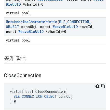
Ble
UUID
*char
Id)=0
virtual bool
Unsubscribe
Characteristic
(
BLE
_
CONNECTION
_
OBJECT
conn
Obj
,
const
Weave
Ble
UUID
*svc
Id
,
const
Weave
Ble
UUID
*char
Id)=0
virtual bool
공개 함수
Close
Connection
virtual bool CloseConnection(

BLE_CONNECTION_OBJECT
 connObj

)=0