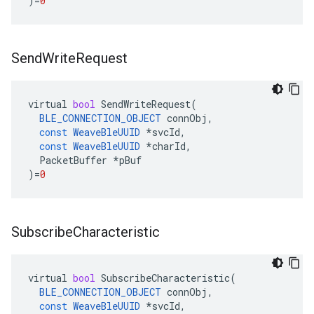
)
=
0
Send
Write
Request
virtual
bool
SendWriteRequest
(
BLE_CONNECTION_OBJECT
connObj
,
const
WeaveBleUUID
*
svcId
,
const
WeaveBleUUID
*
charId
,
PacketBuffer
*
pBuf
)
=
0
Subscribe
Characteristic
virtual
bool
SubscribeCharacteristic
(
BLE_CONNECTION_OBJECT
connObj
,
const
WeaveBleUUID
*
svcId
,