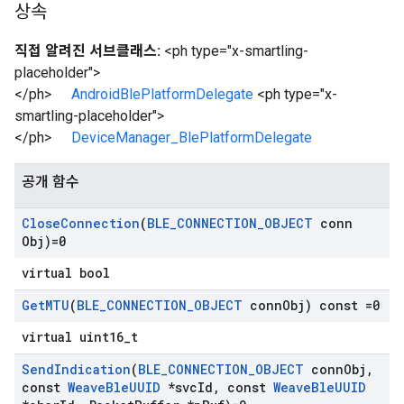
상속
직접 알려진 서브클래스:
<ph type="x-smartling-
placeholder">
</ph>
AndroidBlePlatformDelegate
<ph type="x-
smartling-placeholder">
</ph>
DeviceManager_BlePlatformDelegate
공개 함수
Close
Connection
(
BLE
_
CONNECTION
_
OBJECT
conn
Obj)=0
virtual bool
Get
MTU
(
BLE
_
CONNECTION
_
OBJECT
conn
Obj) const =0
virtual uint16_t
Send
Indication
(
BLE
_
CONNECTION
_
OBJECT
conn
Obj
,
const
Weave
Ble
UUID
*svc
Id
,
const
Weave
Ble
UUID