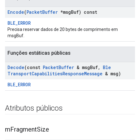
Encode
(
Packet
Buffer
*msg
Buf) const
BLE_ERROR
Precisa reservar dados de 20 bytes de comprimento em
msgBuf.
Funções estáticas públicas
Decode
(const
Packet
Buffer
& msg
Buf
,
Ble
Transport
Capabilities
Response
Message
& msg)
BLE_ERROR
Atributos públicos
m
Fragment
Size