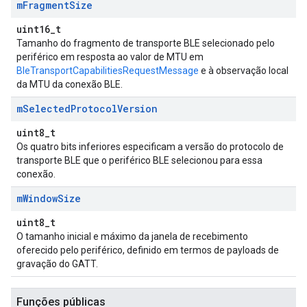
m
Fragment
Size
uint16_t
Tamanho do fragmento de transporte BLE selecionado pelo
periférico em resposta ao valor de MTU em
BleTransportCapabilitiesRequestMessage
e à observação local
da MTU da conexão BLE.
m
Selected
Protocol
Version
uint8_t
Os quatro bits inferiores especificam a versão do protocolo de
transporte BLE que o periférico BLE selecionou para essa
conexão.
m
Window
Size
uint8_t
O tamanho inicial e máximo da janela de recebimento
oferecido pelo periférico, definido em termos de payloads de
gravação do GATT.
Funções públicas