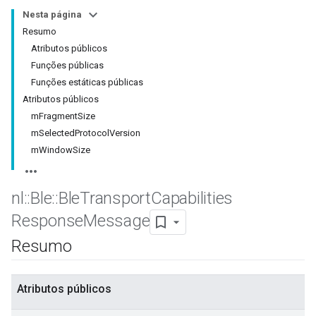
Nesta página
Resumo
Atributos públicos
Funções públicas
Funções estáticas públicas
Atributos públicos
mFragmentSize
mSelectedProtocolVersion
mWindowSize
nl
::
Ble
::
Ble
Transport
Capabilities
Response
Message
Resumo
Atributos públicos