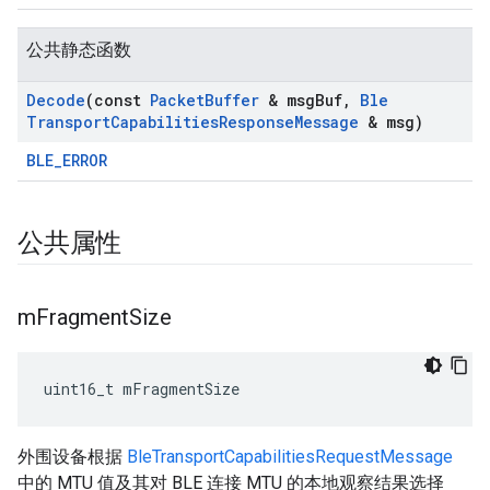
公共静态函数
Decode
(const
Packet
Buffer
& msg
Buf
,
Ble
Transport
Capabilities
Response
Message
& msg)
BLE_ERROR
公共属性
m
Fragment
Size
uint16_t mFragmentSize
外围设备根据
BleTransportCapabilitiesRequestMessage
中的 MTU 值及其对 BLE 连接 MTU 的本地观察结果选择