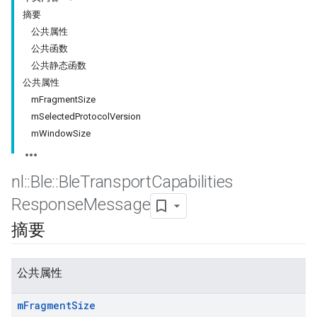
摘要
公共属性
公共函数
公共静态函数
公共属性
mFragmentSize
mSelectedProtocolVersion
mWindowSize
nl
::
Ble
::
Ble
Transport
Capabilities
Response
Message
摘要
公共属性
m
Fragment
Size