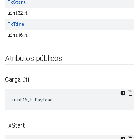
Tx
Start
uint32_t
Tx
Time
uint16_t
Atributos públicos
Carga útil
uint16_t
Payload
Tx
Start