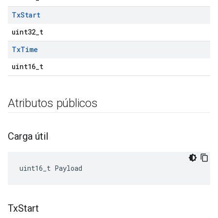
Tx
Start
uint32_t
Tx
Time
uint16_t
Atributos públicos
Carga útil
uint16_t
Payload
Tx
Start