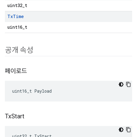
uint32_t
Tx
Time
uint16_t
공개 속성
페이로드
uint16_t
Payload
Tx
Start
uint32_t TxStart