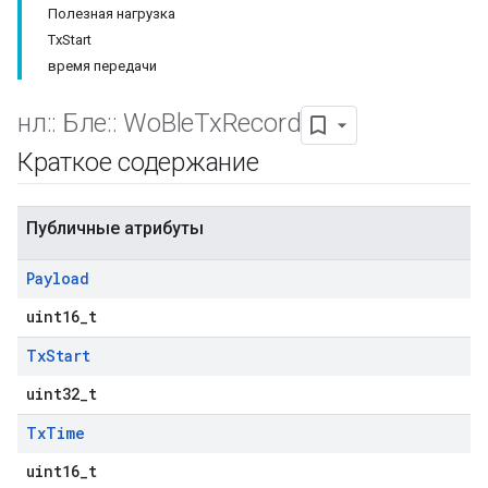
Полезная нагрузка
TxStart
время передачи
нл
::
Бле
::
Wo
Ble
Tx
Record
Краткое содержание
Публичные атрибуты
Payload
uint16_t
Tx
Start
uint32_t
Tx
Time
uint16_t