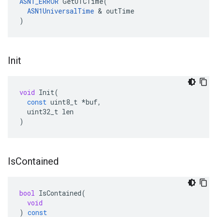
ASN1_ERROR
 GetUTCTime(

ASN1UniversalTime
 & outTime

)
Init
void
Init
(
const
uint8_t
*
buf
,
uint32_t
len
)
Is
Contained
bool
IsContained
(
void
)
const