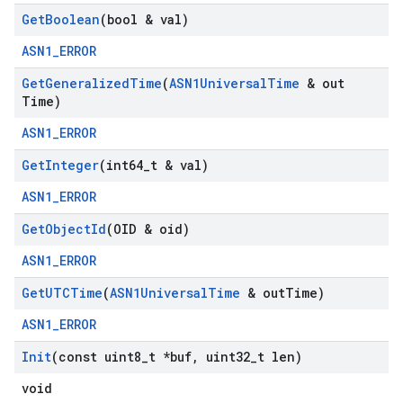
Get
Boolean
(bool & val)
ASN1_ERROR
Get
Generalized
Time
(
ASN1Universal
Time
& out
Time)
ASN1_ERROR
Get
Integer
(int64
_
t & val)
ASN1_ERROR
Get
Object
Id
(OID & oid)
ASN1_ERROR
Get
UTCTime
(
ASN1Universal
Time
& out
Time)
ASN1_ERROR
Init
(const uint8
_
t *buf
,
uint32
_
t len)
void