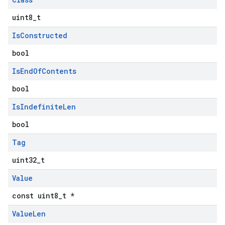
uint8_t
Is
Constructed
bool
Is
End
Of
Contents
bool
Is
Indefinite
Len
bool
Tag
uint32_t
Value
const uint8_t *
Value
Len