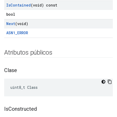
Is
Contained
(void) const
bool
Next
(void)
ASN1_ERROR
Atributos públicos
Clase
uint8_t Class
Is
Constructed