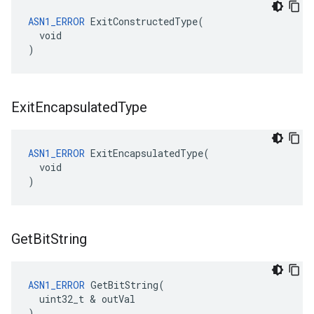
ASN1_ERROR
 ExitConstructedType(

  void

)
Exit
Encapsulated
Type
ASN1_ERROR
 ExitEncapsulatedType(

  void

)
Get
Bit
String
ASN1_ERROR
 GetBitString(

  uint32_t & outVal

)