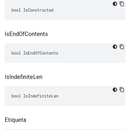
bool IsConstructed
Is
End
Of
Contents
bool IsEndOfContents
Is
Indefinite
Len
bool IsIndefiniteLen
Etiqueta