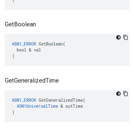
Get
Boolean
ASN1_ERROR
 GetBoolean(

  bool & val

)
Get
Generalized
Time
ASN1_ERROR
 GetGeneralizedTime(

ASN1UniversalTime
 & outTime

)