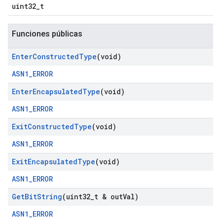
uint32_t
Funciones públicas
Enter
Constructed
Type
(void)
ASN1_ERROR
Enter
Encapsulated
Type
(void)
ASN1_ERROR
Exit
Constructed
Type
(void)
ASN1_ERROR
Exit
Encapsulated
Type
(void)
ASN1_ERROR
Get
Bit
String
(uint32
_
t & out
Val)
ASN1_ERROR