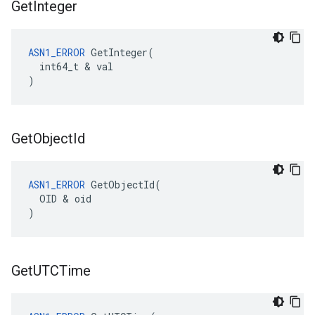
Get
Integer
ASN1_ERROR
 GetInteger(

  int64_t & val

)
Get
Object
Id
ASN1_ERROR
 GetObjectId(

  OID & oid

)
Get
UTCTime