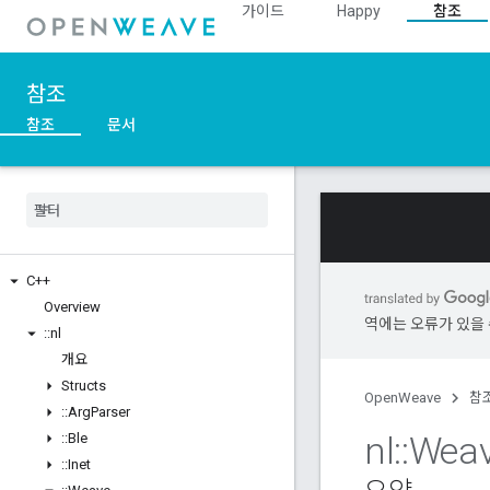
가이드
Happy
참조
참조
참조
문서
C++
Overview
역에는 오류가 있을 
::
nl
개요
Structs
OpenWeave
참
::
Arg
Parser
nl
::
Wea
::
Ble
::
Inet