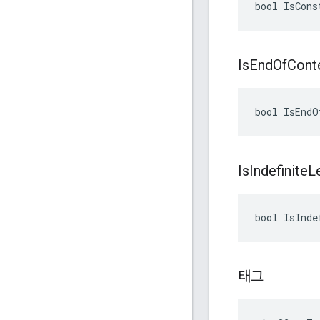
bool IsCons
Is
End
Of
Cont
bool IsEndO
Is
Indefinite
L
bool IsInde
태그