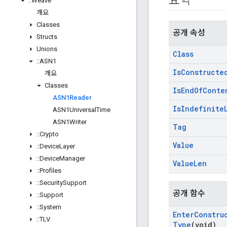
요약
::
Weave
개요
Classes
공개 속성
Structs
Unions
Class
::
ASN1
Is
Constructe
개요
Classes
Is
End
Of
Conte
ASN1Reader
Is
Indefinite
ASN1Universal
Time
ASN1Writer
Tag
::
Crypto
Value
::
Device
Layer
::
Device
Manager
Value
Len
::
Profiles
::
Security
Support
공개 함수
::
Support
::
System
Enter
Constru
::
TLV
Type
(void)