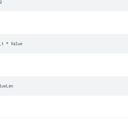
g
_t
*
Value
lueLen