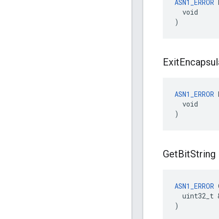
ASN1_ERROR
 
  void

)
Exit
Encapsul
ASN1_ERROR
 
  void

)
Get
Bit
String
ASN1_ERROR
 
  uint32_t 
)