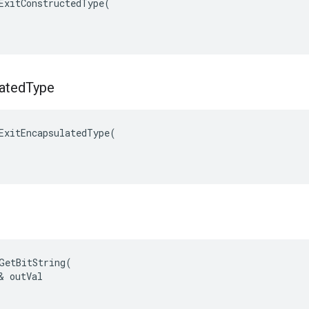
ExitConstructedType(

ated
Type
ExitEncapsulatedType(

GetBitString(

& outVal
