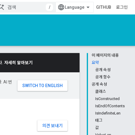
/
GITHUB
로그인
이 페이지의 내용
다.
자세히 알아보기
요약
공개 속성
공개 함수
 AI 번
공개 속성
클래스
IsConstructed
IsEndOfContents
IsIndefiniteLen
태그
의견 보내기
값
ValueLen