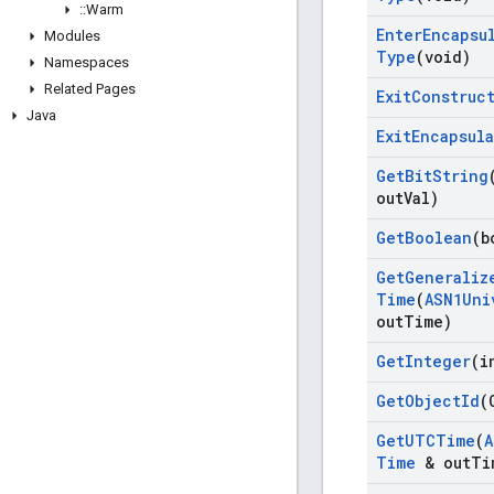
::
Warm
Enter
Encapsu
Modules
Type
(void)
Namespaces
Related Pages
Exit
Construc
Java
Exit
Encapsul
Get
Bit
String
out
Val)
Get
Boolean
(b
Get
Generaliz
Time
(
ASN1Uni
out
Time)
Get
Integer
(i
Get
Object
Id
(
Get
UTCTime
(
A
Time
& out
Ti