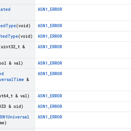
lated
ASN1_ERROR
ted
Type
(void)
ASN1_ERROR
ated
Type
(void)
ASN1_ERROR
(uint32
_
t &
ASN1_ERROR
ool & val)
ASN1_ERROR
ed
ASN1_ERROR
versal
Time
&
nt64
_
t & val)
ASN1_ERROR
OID & oid)
ASN1_ERROR
SN1Universal
ASN1_ERROR
me)