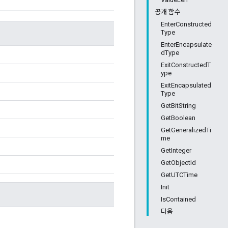
공개 함수
EnterConstructed
Type
EnterEncapsulate
dType
ExitConstructedT
ype
ExitEncapsulated
Type
GetBitString
GetBoolean
GetGeneralizedTi
me
GetInteger
GetObjectId
GetUTCTime
Init
IsContained
다음