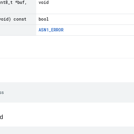
int8
_
t *buf
,
void
void) const
bool
ASN1_ERROR
ss
ed