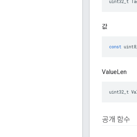
uint32_t Ta
값
const
uint8
Value
Len
uint32_t Va
공개 함수