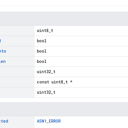
uint8_t
d
bool
nts
bool
Len
bool
uint32_t
const uint8_t *
uint32_t
cted
ASN1_ERROR