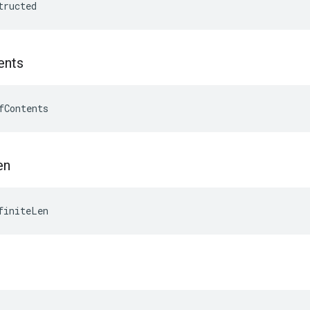
tructed
ents
fContents
en
finiteLen