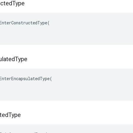
ucted
Type
EnterConstructedType(

ulated
Type
EnterEncapsulatedType(

ted
Type