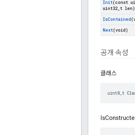
Init
(const u
uint32
_
t len)
Is
Contained
(
Next
(void)
공개 속성
클래스
uint8_t Cla
Is
Construct