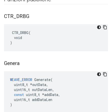
CTR
_
DRBG
 CTR_DRBG(

  void

)
Genera
WEAVE_ERROR
Generate
(
uint8_t
*
outData
,
uint16_t
outDataLen
,
const
uint8_t
*
addData
,
uint16_t
addDataLen
)