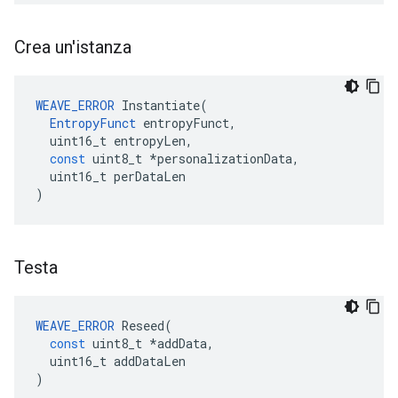
Crea un'istanza
WEAVE_ERROR
Instantiate
(
EntropyFunct
entropyFunct
,
uint16_t
entropyLen
,
const
uint8_t
*
personalizationData
,
uint16_t
perDataLen
)
Testa
WEAVE_ERROR
Reseed
(
const
uint8_t
*
addData
,
uint16_t
addDataLen
)