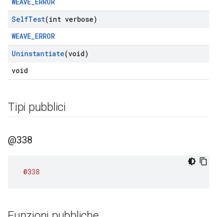
WEAVE_ERROR
Self
Test
(int verbose)
WEAVE_ERROR
Uninstantiate
(void)
void
Tipi pubblici
@338
@338
Funzioni pubbliche