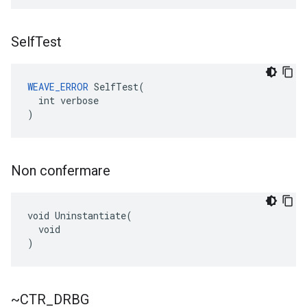
Self
Test
WEAVE_ERROR
SelfTest
(
int
verbose
)
Non confermare
void Uninstantiate(

  void

)
~CTR
_
DRBG