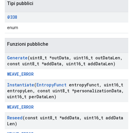
Tipi pubblici
@338
enum
Funzioni pubbliche
Generate
(uint8
_
t *out
Data
,
uint16
_
t out
Data
Len
,
const uint8
_
t *add
Data
,
uint16
_
t add
Data
Len)
WEAVE_ERROR
Instantiate
(
Entropy
Funct
entropy
Funct
,
uint16
_
t
entropy
Len
,
const uint8
_
t *personalization
Data
,
uint16
_
t per
Data
Len)
WEAVE_ERROR
Reseed
(const uint8
_
t *add
Data
,
uint16
_
t add
Data
Len)